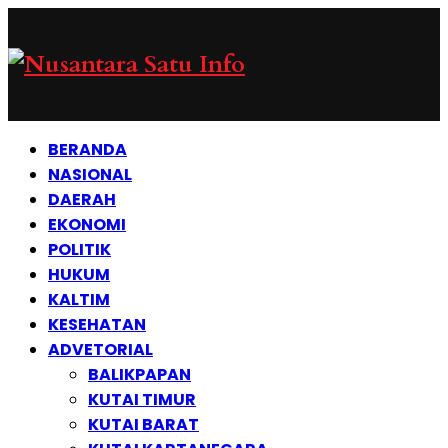
BERANDA
NASIONAL
DAERAH
EKONOMI
POLITIK
HUKUM
KALTIM
KESEHATAN
ADVETORIAL
BALIKPAPAN
KUTAI TIMUR
KUTAI BARAT