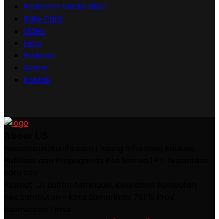
Pedoman Media Siber
Rate Card
Video
Foto
Podcast
Acara
Kontak
About US
nusantarasatuinfo.com | Ruang Informasi, Edukasi,
Publikasi dan Propaganda Kita Semua | PT. Nusantara
Satu Info
Alamat : Jl. Sultan Aliminudin, Kelurahan Sambutan,
Kec.Sambutan - Kota Samarinda, 75115, Prov.
Kalimantan Timur