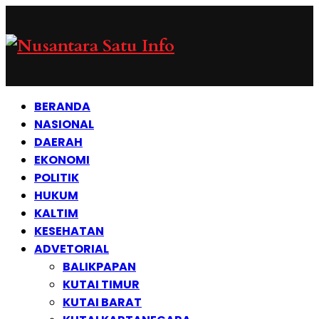
BERANDA
NASIONAL
DAERAH
EKONOMI
POLITIK
HUKUM
KALTIM
KESEHATAN
ADVETORIAL
BALIKPAPAN
KUTAI TIMUR
KUTAI BARAT