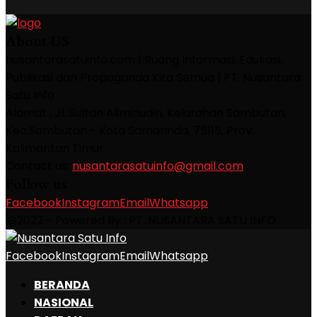
About US
nusantarasatuinfo.com | Ruang Informasi, Edukasi,
Publikasi dan Propaganda Kita Semua | PT. Nusantara
Satu Info
Alamat : Jl. Sultan Aliminudin, Kelurahan Sambutan,
Kec.Sambutan - Kota Samarinda, 75115, Prov.
Kalimantan Timur
Contact us:
nusantarasatuinfo@gmail.com
Follow us
Facebook
Instagram
Email
Whatsapp
@2022 - Powered By : PT. NUSANTARA SATU INFO
Facebook
Instagram
Email
Whatsapp
BERANDA
NASIONAL