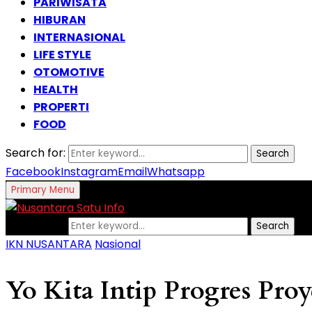
PARIWISATA
HIBURAN
INTERNASIONAL
LIFE STYLE
OTOMOTIVE
HEALTH
PROPERTI
FOOD
Search for:
Search
Facebook
Instagram
Email
Whatsapp
Primary Menu
Search for:
Search
IKN NUSANTARA
Nasional
Yo Kita Intip Progres Proy