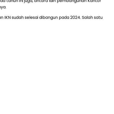
da tahun ini juga, antara lain pembangunan Kantor
nya.
 IKN sudah selesai dibangun pada 2024. Salah satu