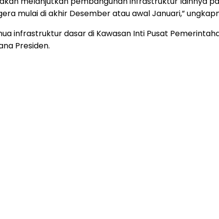
a akan melanjutkan pembangunan infrastruktur lainnya pa
era mulai di akhir Desember atau awal Januari,” ungkap
infrastruktur dasar di Kawasan Inti Pusat Pemerintahan
ana Presiden.