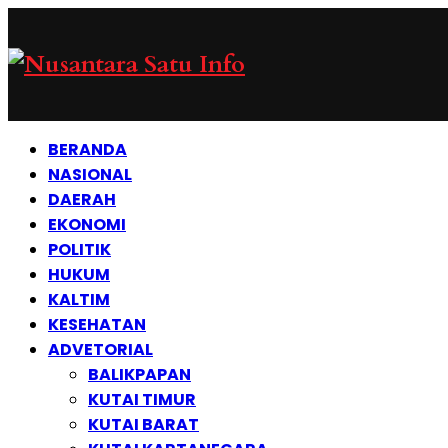
BERANDA
NASIONAL
DAERAH
EKONOMI
POLITIK
HUKUM
KALTIM
KESEHATAN
ADVETORIAL
BALIKPAPAN
KUTAI TIMUR
KUTAI BARAT