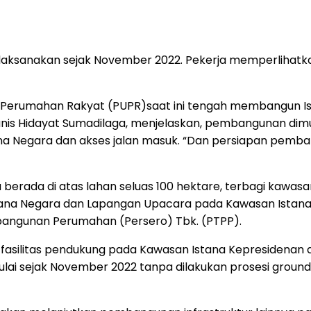
 dilaksanakan sejak November 2022. Pekerja memperlihatk
erumahan Rakyat (PUPR)saat ini tengah membangun Istan
is Hidayat Sumadilaga, menjelaskan, pembangunan dimula
na Negara dan akses jalan masuk. “Dan persiapan pemban
rada di atas lahan seluas 100 hektare, terbagi kawasan
a Negara dan Lapangan Upacara pada Kawasan Istana Kep
mbangunan Perumahan (Persero) Tbk. (PTPP).
silitas pendukung pada Kawasan Istana Kepresidenan di 
mulai sejak November 2022 tanpa dilakukan prosesi ground