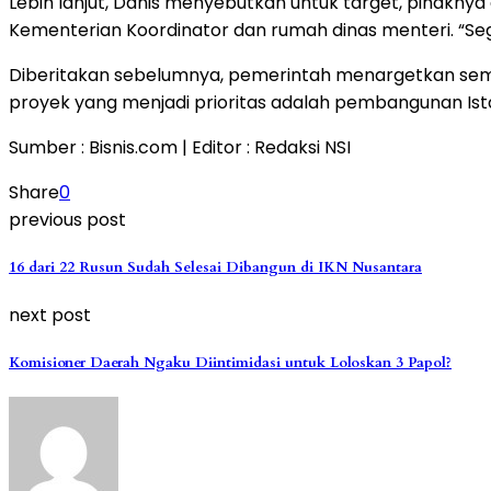
Lebih lanjut, Danis menyebutkan untuk target, pihakny
Kementerian Koordinator dan rumah dinas menteri. “Seg
Diberitakan sebelumnya, pemerintah menargetkan semua 
proyek yang menjadi prioritas adalah pembangunan Ist
Sumber : Bisnis.com | Editor : Redaksi NSI
Share
0
previous post
16 dari 22 Rusun Sudah Selesai Dibangun di IKN Nusantara
next post
Komisioner Daerah Ngaku Diintimidasi untuk Loloskan 3 Papol?