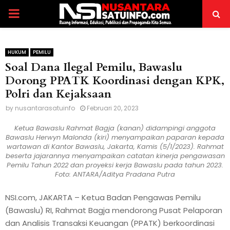
PRIMARY
MENU
HUKUM
PEMILU
Soal Dana Ilegal Pemilu, Bawaslu
Dorong PPATK Koordinasi dengan KPK,
Polri dan Kejaksaan
by
nusantarasatuinfo
Februari 20, 2023
Ketua Bawaslu Rahmat Bagja (kanan) didampingi anggota
Bawaslu Herwyn Malonda (kiri) menyampaikan paparan kepada
wartawan di Kantor Bawaslu, Jakarta, Kamis (5/1/2023). Rahmat
beserta jajarannya menyampaikan catatan kinerja pengawasan
Pemilu Tahun 2022 dan proyeksi kerja Bawaslu pada tahun 2023.
Foto: ANTARA/Aditya Pradana Putra
NSI.com, JAKARTA – Ketua Badan Pengawas Pemilu
(Bawaslu) RI, Rahmat Bagja mendorong Pusat Pelaporan
dan Analisis Transaksi Keuangan (PPATK) berkoordinasi