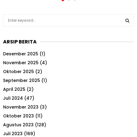
S
e
a
S
r
ARSIP BERITA
c
E
h
Desember 2025
(1)
f
A
o
November 2025
(4)
r
R
Oktober 2025
(2)
:
September 2025
(1)
C
April 2025
(2)
H
Juli 2024
(47)
November 2023
(3)
Oktober 2023
(11)
Agustus 2023
(128)
Juli 2023
(169)