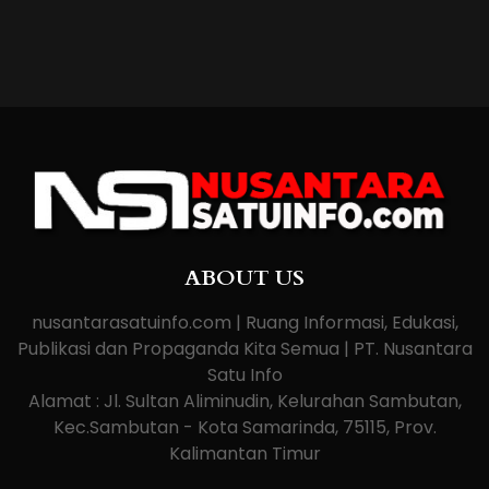
ABOUT US
nusantarasatuinfo.com | Ruang Informasi, Edukasi,
Publikasi dan Propaganda Kita Semua | PT. Nusantara
Satu Info
Alamat : Jl. Sultan Aliminudin, Kelurahan Sambutan,
Kec.Sambutan - Kota Samarinda, 75115, Prov.
Kalimantan Timur