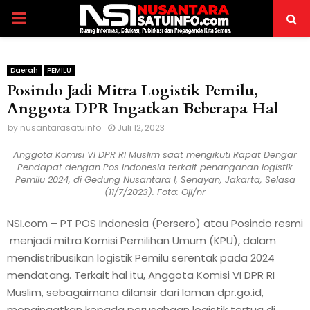
P
R
Daerah
PEMILU
Posindo Jadi Mitra Logistik Pemilu,
I
Anggota DPR Ingatkan Beberapa Hal
M
by
nusantarasatuinfo
Juli 12, 2023
Anggota Komisi VI DPR RI Muslim saat mengikuti Rapat Dengar
A
Pendapat dengan Pos Indonesia terkait penanganan logistik
Pemilu 2024, di Gedung Nusantara I, Senayan, Jakarta, Selasa
(11/7/2023). Foto: Oji/nr
R
NSI.com – PT POS Indonesia (Persero) atau Posindo resmi
Y
menjadi mitra Komisi Pemilihan Umum (KPU), dalam
mendistribusikan logistik Pemilu serentak pada 2024
mendatang. Terkait hal itu, Anggota Komisi VI DPR RI
M
Muslim, sebagaimana dilansir dari laman dpr.go.id,
mengingatkan kepada perusahaan logistik tertua di