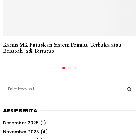
Kamis MK Putuskan Sistem Pemilu, Terbuka atau
Berubah Jadi Tertutup
S
e
a
S
r
ARSIP BERITA
c
E
h
Desember 2025
(1)
f
A
o
November 2025
(4)
r
R