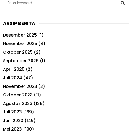
e
a
S
r
ARSIP BERITA
c
E
h
Desember 2025
(1)
f
A
o
November 2025
(4)
r
R
Oktober 2025
(2)
:
September 2025
(1)
C
April 2025
(2)
H
Juli 2024
(47)
November 2023
(3)
Oktober 2023
(11)
Agustus 2023
(128)
Juli 2023
(169)
Juni 2023
(145)
Mei 2023
(190)