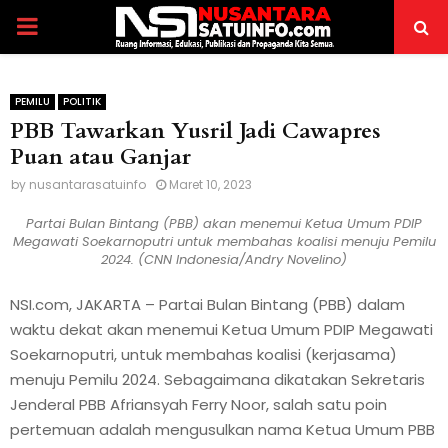
P
R
PEMILU
POLITIK
PBB Tawarkan Yusril Jadi Cawapres
I
Puan atau Ganjar
M
by
nusantarasatuinfo
Maret 10, 2023
Partai Bulan Bintang (PBB) akan menemui Ketua Umum PDIP
A
Megawati Soekarnoputri untuk membahas koalisi menuju Pemilu
2024. (CNN Indonesia/Andry Novelino)
R
NSI.com, JAKARTA – Partai Bulan Bintang (PBB) dalam
waktu dekat akan menemui Ketua Umum PDIP Megawati
Y
Soekarnoputri, untuk membahas koalisi (kerjasama)
menuju Pemilu 2024. Sebagaimana dikatakan Sekretaris
M
Jenderal PBB Afriansyah Ferry Noor, salah satu poin
pertemuan adalah mengusulkan nama Ketua Umum PBB