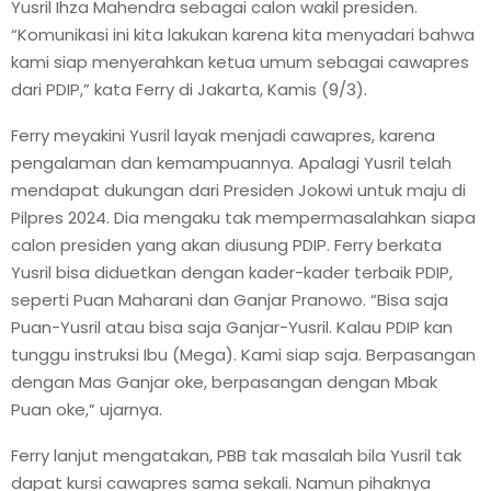
E
Yusril Ihza Mahendra sebagai calon wakil presiden.
“Komunikasi ini kita lakukan karena kita menyadari bahwa
kami siap menyerahkan ketua umum sebagai cawapres
N
dari PDIP,” kata Ferry di Jakarta, Kamis (9/3).
U
Ferry meyakini Yusril layak menjadi cawapres, karena
pengalaman dan kemampuannya. Apalagi Yusril telah
mendapat dukungan dari Presiden Jokowi untuk maju di
Pilpres 2024. Dia mengaku tak mempermasalahkan siapa
calon presiden yang akan diusung PDIP. Ferry berkata
Yusril bisa diduetkan dengan kader-kader terbaik PDIP,
seperti Puan Maharani dan Ganjar Pranowo. “Bisa saja
Puan-Yusril atau bisa saja Ganjar-Yusril. Kalau PDIP kan
tunggu instruksi Ibu (Mega). Kami siap saja. Berpasangan
dengan Mas Ganjar oke, berpasangan dengan Mbak
Puan oke,” ujarnya.
Ferry lanjut mengatakan, PBB tak masalah bila Yusril tak
dapat kursi cawapres sama sekali. Namun pihaknya