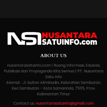
ABOUT US
nusantarasatuinfo.com | Ruang Informasi, Edukasi,
Publikasi dan Propaganda Kita Semua | PT. Nusantara
Satu Info
Alamat : Jl. Sultan Aliminudin, Kelurahan Sambutan,
Kec.Sambutan - Kota Samarinda, 75115, Prov.
Kalimantan Timur
Contact us:
nusantarasatuinfo@gmail.com