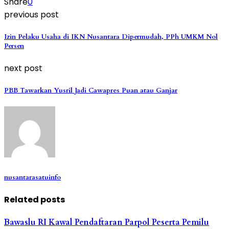
Share
0
previous post
Izin Pelaku Usaha di IKN Nusantara Dipermudah, PPh UMKM Nol
Persen
next post
PBB Tawarkan Yusril Jadi Cawapres Puan atau Ganjar
nusantarasatuinfo
Related posts
Bawaslu RI Kawal Pendaftaran Parpol Peserta Pemilu