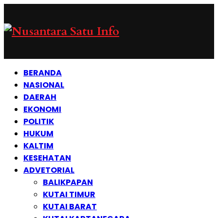
BERANDA
NASIONAL
DAERAH
EKONOMI
POLITIK
HUKUM
KALTIM
KESEHATAN
ADVETORIAL
BALIKPAPAN
KUTAI TIMUR
KUTAI BARAT