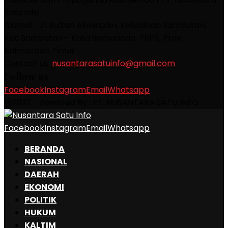
Satu Info
Alamat : Jl. Sultan Aliminudin, Kelurahan Sambutan,
Kec.Sambutan - Kota Samarinda, 75115, Prov.
Kalimantan Timur
Contact us:
nusantarasatuinfo@gmail.com
Follow us
Facebook
Instagram
Email
Whatsapp
@2022 - Powered By : PT. NUSANTARA SATU INFO
Facebook
Instagram
Email
Whatsapp
BERANDA
NASIONAL
DAERAH
EKONOMI
POLITIK
HUKUM
KALTIM