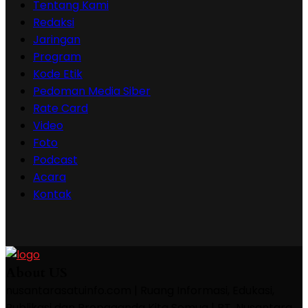
Tentang Kami
Redaksi
Jaringan
Program
Kode Etik
Pedoman Media Siber
Rate Card
Video
Foto
Podcast
Acara
Kontak
About US
nusantarasatuinfo.com | Ruang Informasi, Edukasi,
Publikasi dan Propaganda Kita Semua | PT. Nusantara