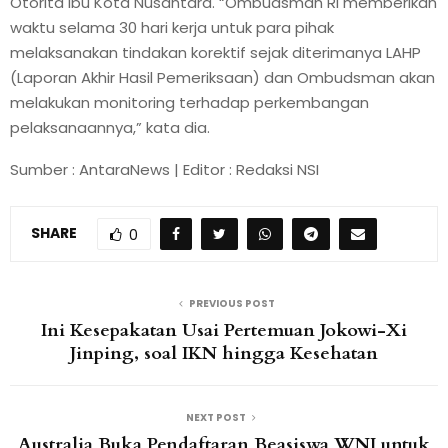
Otorita Ibu Kota Nusantara. “Ombudsman RI memberikan
waktu selama 30 hari kerja untuk para pihak
melaksanakan tindakan korektif sejak diterimanya LAHP
(Laporan Akhir Hasil Pemeriksaan) dan Ombudsman akan
melakukan monitoring terhadap perkembangan
pelaksanaannya,” kata dia.
Sumber : AntaraNews | Editor : Redaksi NSI
SHARE
0
PREVIOUS POST
Ini Kesepakatan Usai Pertemuan Jokowi-Xi
Jinping, soal IKN hingga Kesehatan
NEXT POST
Australia Buka Pendaftaran Beasiswa WNI untuk