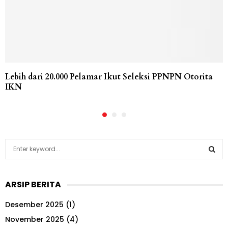
Lebih dari 20.000 Pelamar Ikut Seleksi PPNPN Otorita
IKN
S
e
a
S
r
ARSIP BERITA
c
E
h
Desember 2025
(1)
f
A
o
November 2025
(4)