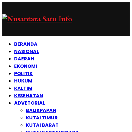
BERANDA
NASIONAL
DAERAH
EKONOMI
POLITIK
HUKUM
KALTIM
KESEHATAN
ADVETORIAL
BALIKPAPAN
KUTAI TIMUR
KUTAI BARAT