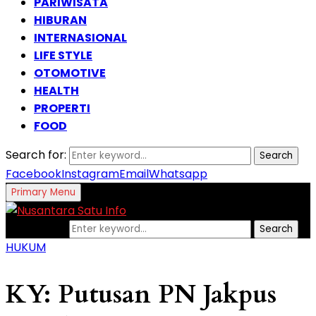
PARIWISATA
HIBURAN
INTERNASIONAL
LIFE STYLE
OTOMOTIVE
HEALTH
PROPERTI
FOOD
Search for:
Search
Facebook
Instagram
Email
Whatsapp
Primary Menu
Search for:
Search
HUKUM
KY: Putusan PN Jakpus