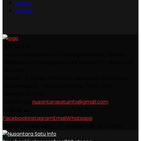
Acara
Kontak
About US
nusantarasatuinfo.com | Ruang Informasi, Edukasi,
Publikasi dan Propaganda Kita Semua | PT. Nusantara
Satu Info
Alamat : Jl. Sultan Aliminudin, Kelurahan Sambutan,
Kec.Sambutan - Kota Samarinda, 75115, Prov.
Kalimantan Timur
Contact us:
nusantarasatuinfo@gmail.com
Follow us
Facebook
Instagram
Email
Whatsapp
@2022 - Powered By : PT. NUSANTARA SATU INFO