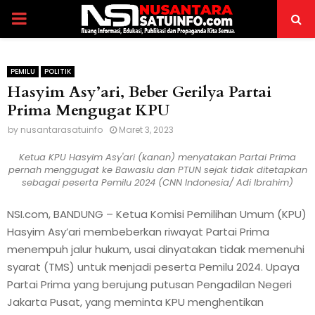
PRIMARY
MENU
PEMILU
POLITIK
Hasyim Asy’ari, Beber Gerilya Partai
Prima Mengugat KPU
by
nusantarasatuinfo
Maret 3, 2023
Ketua KPU Hasyim Asy'ari (kanan) menyatakan Partai Prima
pernah menggugat ke Bawaslu dan PTUN sejak tidak ditetapkan
sebagai peserta Pemilu 2024 (CNN Indonesia/ Adi Ibrahim)
NSI.com, BANDUNG – Ketua Komisi Pemilihan Umum (KPU)
Hasyim Asy’ari membeberkan riwayat Partai Prima
menempuh jalur hukum, usai dinyatakan tidak memenuhi
syarat (TMS) untuk menjadi peserta Pemilu 2024. Upaya
Partai Prima yang berujung putusan Pengadilan Negeri
Jakarta Pusat, yang meminta KPU menghentikan