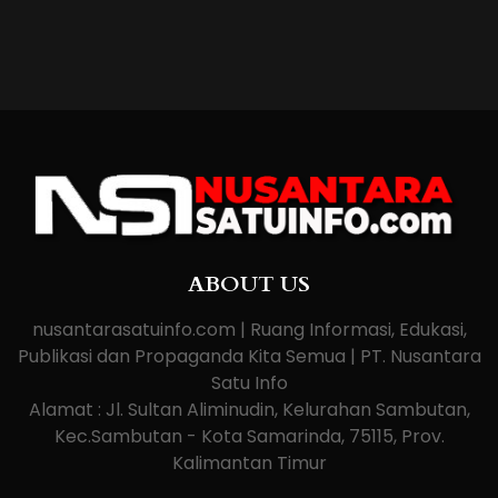
ABOUT US
nusantarasatuinfo.com | Ruang Informasi, Edukasi,
Publikasi dan Propaganda Kita Semua | PT. Nusantara
Satu Info
Alamat : Jl. Sultan Aliminudin, Kelurahan Sambutan,
Kec.Sambutan - Kota Samarinda, 75115, Prov.
Kalimantan Timur