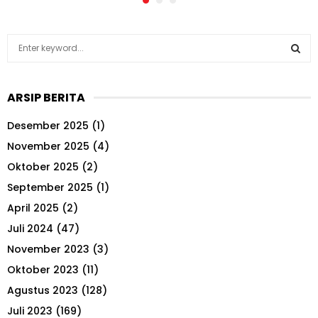
S
e
a
S
r
ARSIP BERITA
c
E
h
Desember 2025
(1)
f
A
o
November 2025
(4)
r
R
Oktober 2025
(2)
:
September 2025
(1)
C
April 2025
(2)
H
Juli 2024
(47)
November 2023
(3)
Oktober 2023
(11)
Agustus 2023
(128)
Juli 2023
(169)