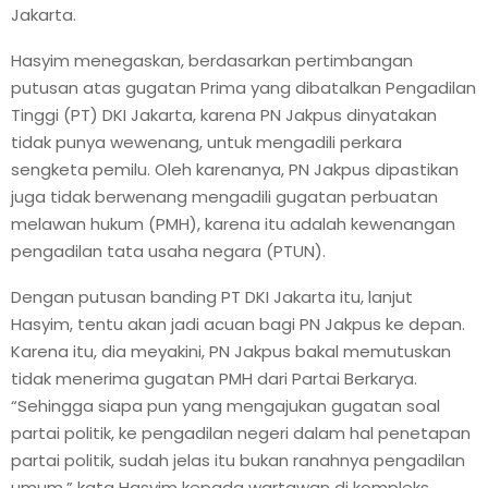
E
Jakarta.
Hasyim menegaskan, berdasarkan pertimbangan
N
putusan atas gugatan Prima yang dibatalkan Pengadilan
Tinggi (PT) DKI Jakarta, karena PN Jakpus dinyatakan
U
tidak punya wewenang, untuk mengadili perkara
sengketa pemilu. Oleh karenanya, PN Jakpus dipastikan
juga tidak berwenang mengadili gugatan perbuatan
melawan hukum (PMH), karena itu adalah kewenangan
pengadilan tata usaha negara (PTUN).
Dengan putusan banding PT DKI Jakarta itu, lanjut
Hasyim, tentu akan jadi acuan bagi PN Jakpus ke depan.
Karena itu, dia meyakini, PN Jakpus bakal memutuskan
tidak menerima gugatan PMH dari Partai Berkarya.
“Sehingga siapa pun yang mengajukan gugatan soal
partai politik, ke pengadilan negeri dalam hal penetapan
partai politik, sudah jelas itu bukan ranahnya pengadilan
umum,” kata Hasyim kepada wartawan di kompleks