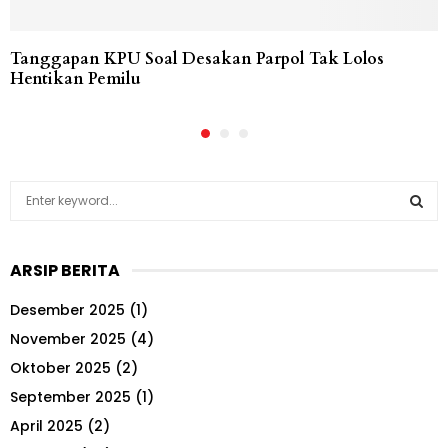
Tanggapan KPU Soal Desakan Parpol Tak Lolos
Hentikan Pemilu
S
e
a
S
r
ARSIP BERITA
c
E
h
Desember 2025
(1)
f
A
o
November 2025
(4)
r
R
Oktober 2025
(2)
:
September 2025
(1)
C
April 2025
(2)
H