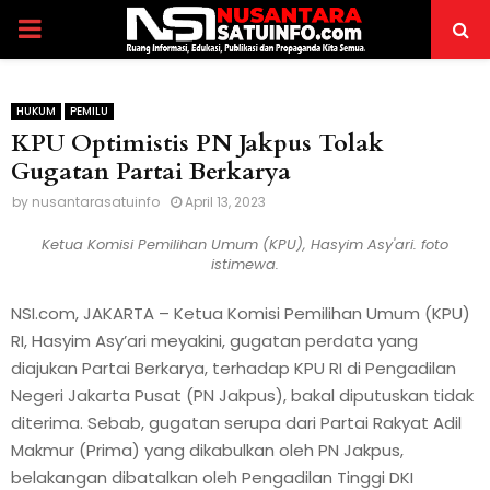
P
R
HUKUM
PEMILU
KPU Optimistis PN Jakpus Tolak
I
Gugatan Partai Berkarya
M
by
nusantarasatuinfo
April 13, 2023
Ketua Komisi Pemilihan Umum (KPU), Hasyim Asy'ari. foto
A
istimewa.
NSI.com, JAKARTA – Ketua Komisi Pemilihan Umum (KPU)
R
RI, Hasyim Asy’ari meyakini, gugatan perdata yang
diajukan Partai Berkarya, terhadap KPU RI di Pengadilan
Y
Negeri Jakarta Pusat (PN Jakpus), bakal diputuskan tidak
diterima. Sebab, gugatan serupa dari Partai Rakyat Adil
M
Makmur (Prima) yang dikabulkan oleh PN Jakpus,
belakangan dibatalkan oleh Pengadilan Tinggi DKI