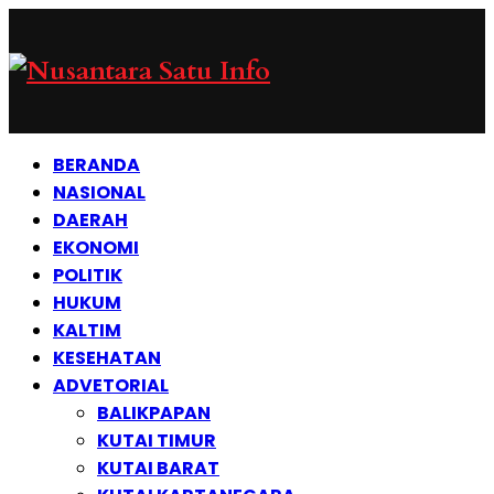
BERANDA
NASIONAL
DAERAH
EKONOMI
POLITIK
HUKUM
KALTIM
KESEHATAN
ADVETORIAL
BALIKPAPAN
KUTAI TIMUR
KUTAI BARAT