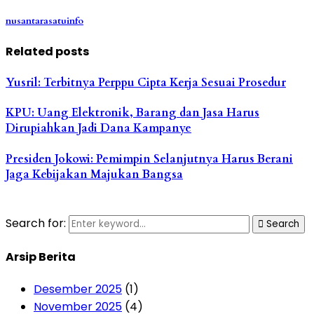
nusantarasatuinfo
Related posts
Yusril: Terbitnya Perppu Cipta Kerja Sesuai Prosedur
KPU: Uang Elektronik, Barang dan Jasa Harus
Dirupiahkan Jadi Dana Kampanye
Presiden Jokowi: Pemimpin Selanjutnya Harus Berani
Jaga Kebijakan Majukan Bangsa
Search for:
Search
Arsip Berita
Desember 2025
(1)
November 2025
(4)