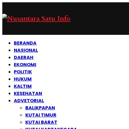
BERANDA
NASIONAL
DAERAH
EKONOMI
POLITIK
HUKUM
KALTIM
KESEHATAN
ADVETORIAL
BALIKPAPAN
KUTAI TIMUR
KUTAI BARAT