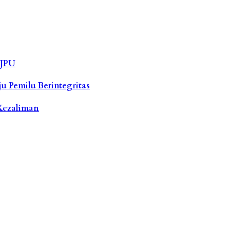
 JPU
u Pemilu Berintegritas
Kezaliman