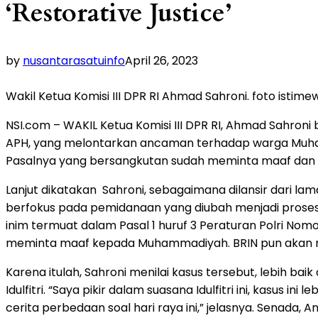
‘Restorative Justice’
by
nusantarasatuinfo
April 26, 2023
Wakil Ketua Komisi III DPR RI Ahmad Sahroni. foto istime
NSI.com – WAKIL Ketua Komisi III DPR RI, Ahmad Sahroni b
APH, yang melontarkan ancaman terhadap warga Muha
Pasalnya yang bersangkutan sudah meminta maaf dan ak
Lanjut dikatakan Sahroni, sebagaimana dilansir dari la
berfokus pada pemidanaan yang diubah menjadi proses 
inim termuat dalam Pasal 1 huruf 3 Peraturan Polri Nomo
meminta maaf kepada Muhammadiyah. BRIN pun akan mela
Karena itulah, Sahroni menilai kasus tersebut, lebih bai
Idulfitri. “Saya pikir dalam suasana Idulfitri ini, kasus ini
cerita perbedaan soal hari raya ini,” jelasnya. Senada