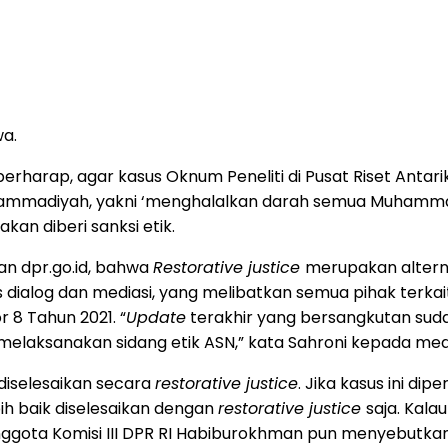
wa.
erharap, agar kasus Oknum Peneliti di Pusat Riset Antarik
mmadiyah, yakni ‘menghalalkan darah semua Muhammadi
an diberi sanksi etik.
man dpr.go.id, bahwa
Restorative justice
merupakan altern
dialog dan mediasi, yang melibatkan semua pihak terkai
r 8 Tahun 2021. “
Update
terakhir yang bersangkutan sudah
ksanakan sidang etik ASN,” kata Sahroni kepada media,
k diselesaikan secara
restorative justice
. Jika kasus ini d
 lebih baik diselesaikan dengan
restorative justice
saja. Kal
, Anggota Komisi III DPR RI Habiburokhman pun menyebutka