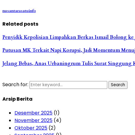
nusantarasatuinfo
Related posts
Penyidik Kepolisian Limpahkan Berkas Ismail Bolong ke
Putusan MK Terkait Napi Korupsi, Jadi Momentum Menuj
Jelang Bebas, Anas Urbaningrum Tulis Surat Singgung 
Search for:
Search
Arsip Berita
Desember 2025
(1)
November 2025
(4)
Oktober 2025
(2)