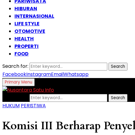
PARIWISATA
HIBURAN
INTERNASIONAL
LIFE STYLE
OTOMOTIVE
HEALTH
PROPERTI
FOOD
Search for:
Search
Facebook
Instagram
Email
Whatsapp
Primary Menu
Search for:
Search
HUKUM
PERISTIWA
Komisi III Berharap Penye