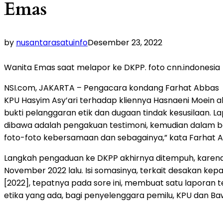
Emas
by
nusantarasatuinfo
Desember 23, 2022
Wanita Emas saat melapor ke DKPP. foto cnn.indonesia
NSI.com, JAKARTA – Pengacara kondang Farhat Abbas s
KPU Hasyim Asy’ari terhadap kliennya Hasnaeni Moein
bukti pelanggaran etik dan dugaan tindak kesusilaan. L
dibawa adalah pengakuan testimoni, kemudian dalam be
foto-foto kebersamaan dan sebagainya,” kata Farhat Ab
Langkah pengaduan ke DKPP akhirnya ditempuh, karena
November 2022 lalu. Isi somasinya, terkait desakan kep
[2022], tepatnya pada sore ini, membuat satu laporan 
etika yang ada, bagi penyelenggara pemilu, KPU dan Baw