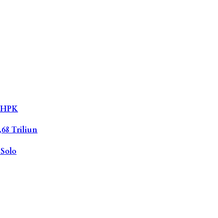
n HPK
68 Triliun
 Solo