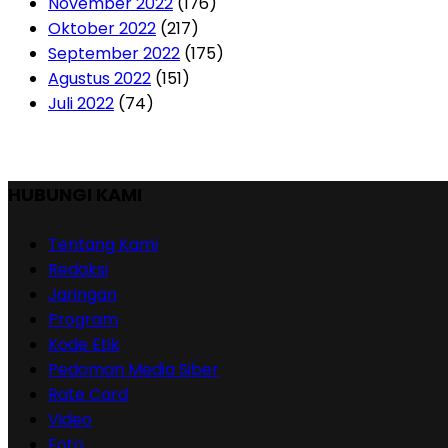
November 2022
(176)
Oktober 2022
(217)
September 2022
(175)
Agustus 2022
(151)
Juli 2022
(74)
HUBUNGI KAMI
Tentang Kami
Redaksi
Jaringan
Program
Kode Etik
Pedoman Media Siber
Rate Card
Video
Foto