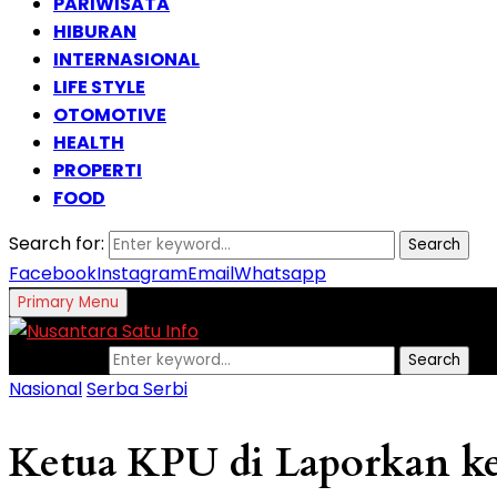
PARIWISATA
HIBURAN
INTERNASIONAL
LIFE STYLE
OTOMOTIVE
HEALTH
PROPERTI
FOOD
Search for:
Search
Facebook
Instagram
Email
Whatsapp
Primary Menu
Search for:
Search
Nasional
Serba Serbi
Ketua KPU di Laporkan ke