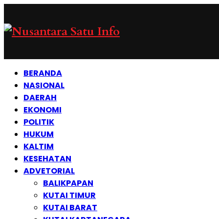
BERANDA
NASIONAL
DAERAH
EKONOMI
POLITIK
HUKUM
KALTIM
KESEHATAN
ADVETORIAL
BALIKPAPAN
KUTAI TIMUR
KUTAI BARAT