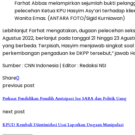
Farhat Abbas melampirkan sejumlah bukti pelang
pelecehan Ketua KPU Hasyim Asy’ari terhadap klie
Wanita Emas. (ANTARA FOTO/Sigid Kurniawan)
Lebihlanjut Farhat mengatakan, dugaan pelecehan seksual
Agustus 2022, berlanjut pada tanggal 21 hingga 23 Agust
yang berbeda. Terpisah, Hasyim menjawab singkat soal 
perkembangan pengaduan ke DKPP tersebut,” jawab Ha
Sumber : CNN Indonesia | Editor : Redaksi NSI
Share
0
previous post
Perkuat Pendidikan Pemilih Antisipasi Isu SARA dan Politik Uang
next post
KPUD Kembali Diintimidasi Usai Laporkan Dugaan Manipulasi