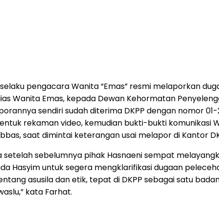
elaku pengacara Wanita “Emas” resmi melaporkan dugaa
 alias Wanita Emas, kepada Dewan Kehormatan Penyelen
aporannya sendiri sudah diterima DKPP dengan nomor 01-2
ntuk rekaman video, kemudian bukti-bukti komunikasi WA
bas, saat dimintai keterangan usai melapor di Kantor D
 setelah sebelumnya pihak Hasnaeni sempat melayangkan
ada Hasyim untuk segera mengklarifikasi dugaan peleceha
tentang asusila dan etik, tepat di DKPP sebagai satu b
aslu,” kata Farhat.