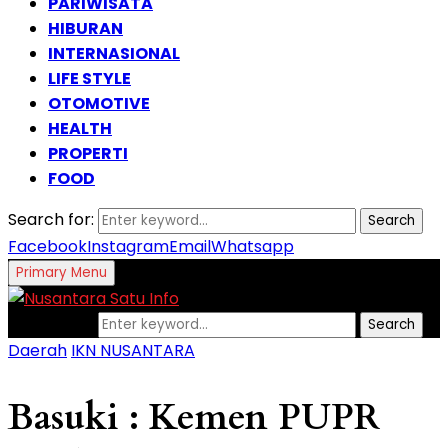
PARIWISATA
HIBURAN
INTERNASIONAL
LIFE STYLE
OTOMOTIVE
HEALTH
PROPERTI
FOOD
Search for:
Search
Facebook
Instagram
Email
Whatsapp
Primary Menu
Search for:
Search
Daerah
IKN NUSANTARA
Basuki : Kemen PUPR