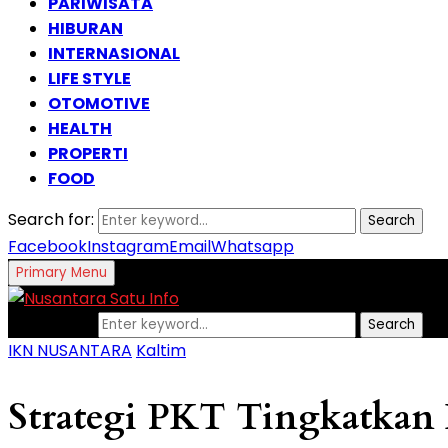
PARIWISATA
HIBURAN
INTERNASIONAL
LIFE STYLE
OTOMOTIVE
HEALTH
PROPERTI
FOOD
Search for:
Search
Facebook
Instagram
Email
Whatsapp
Primary Menu
Search for:
Search
IKN NUSANTARA
Kaltim
Strategi PKT Tingkatkan