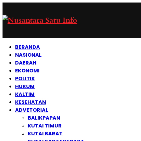
BERANDA
NASIONAL
DAERAH
EKONOMI
POLITIK
HUKUM
KALTIM
KESEHATAN
ADVETORIAL
BALIKPAPAN
KUTAI TIMUR
KUTAI BARAT