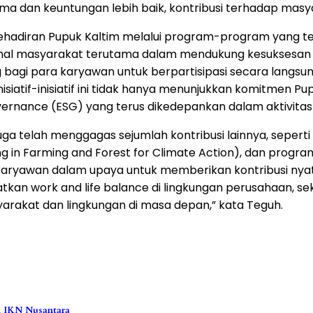
orma dan keuntungan lebih baik, kontribusi terhadap masya
 kehadiran Pupuk Kaltim melalui program-program yang t
al masyarakat terutama dalam mendukung kesuksesan I
uang bagi para karyawan untuk berpartisipasi secara lan
nisiatif-inisiatif ini tidak hanya menunjukkan komitmen P
ernance (ESG) yang terus dikedepankan dalam aktivitas 
juga telah menggagas sejumlah kontribusi lainnya, sepe
g in Farming and Forest for Climate Action), dan progra
uh karyawan dalam upaya untuk memberikan kontribusi ny
gkatkan work and life balance di lingkungan perusahaan,
arakat dan lingkungan di masa depan,” kata Teguh.
i IKN Nusantara