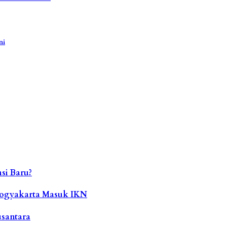
ni
si Baru?
Yogyakarta Masuk IKN
usantara