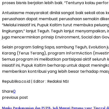
proses bisnis berjalan lebih baik. “Tentunya kalau perf
Antusiasme masyarakat dinilai sangat baik sekali atas
perusahaan dapat membuat perusahaan semakin diken
“Melalui inisiatif ini, Pupuk Kaltim turut membuka pel
lingkungan,” lanjut Teguh. Teguh lanjut menyampaikan, i
juga mencerminkan prinsip Environment, Social dan Gov
Selain program Saling Sapa, sambung Teguh, Evolution 
Karang (Terus Terang), program InFormAction (Investin
Semua program ini melibatkan partisipasi aktif selur
inisiatif ini, Pupuk Kaltim berharap untuk dapat menin
memberikan kontribusi yang lebih besar terhadap masy
Republika.co.id | Editor : Redaksi NSI
Share
0
previous post
Menko Perekonomian dan PUPR, Jadi Menteri Pertama yang Tinggal d