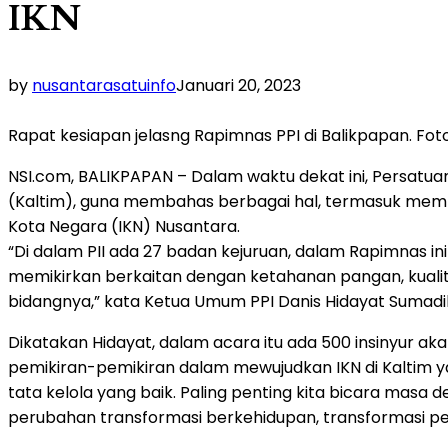
IKN
by
nusantarasatuinfo
Januari 20, 2023
Rapat kesiapan jelasng Rapimnas PPI di Balikpapan. F
NSI.com, BALIKPAPAN – Dalam waktu dekat ini, Persatuan
(Kaltim), guna membahas berbagai hal, termasuk mem
Kota Negara (IKN) Nusantara.
“Di dalam PII ada 27 badan kejuruan, dalam Rapimnas in
memikirkan berkaitan dengan ketahanan pangan, kualitas 
bidangnya,” kata Ketua Umum PPI Danis Hidayat Sumadil
Dikatakan Hidayat, dalam acara itu ada 500 insinyur 
pemikiran-pemikiran dalam mewujudkan IKN di Kaltim ya
tata kelola yang baik. Paling penting kita bicara masa d
perubahan transformasi berkehidupan, transformasi 