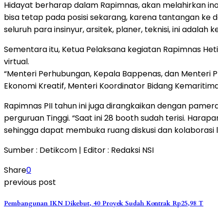
Hidayat berharap dalam Rapimnas, akan melahirkan inov
bisa tetap pada posisi sekarang, karena tantangan ke
seluruh para insinyur, arsitek, planer, teknisi, ini ad
Sementara itu, Ketua Pelaksana kegiatan Rapimnas Hetifa
virtual.
“Menteri Perhubungan, Kepala Bappenas, dan Menteri PUP
Ekonomi Kreatif, Menteri Koordinator Bidang Kemaritim
Rapimnas PII tahun ini juga dirangkaikan dengan pameran
perguruan Tinggi. “Saat ini 28 booth sudah terisi. Har
sehingga dapat membuka ruang diskusi dan kolaborasi leb
Sumber : Detikcom | Editor : Redaksi NSI
Share
0
previous post
Pembangunan IKN Dikebut, 40 Proyek Sudah Kontrak Rp25,98 T