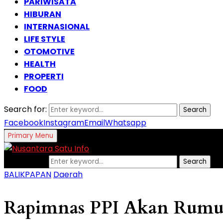
PARIWISATA
HIBURAN
INTERNASIONAL
LIFE STYLE
OTOMOTIVE
HEALTH
PROPERTI
FOOD
Search for:
Search
Facebook
Instagram
Email
Whatsapp
Primary Menu
Search for:
Search
BALIKPAPAN
Daerah
Rapimnas PPI Akan Rumus