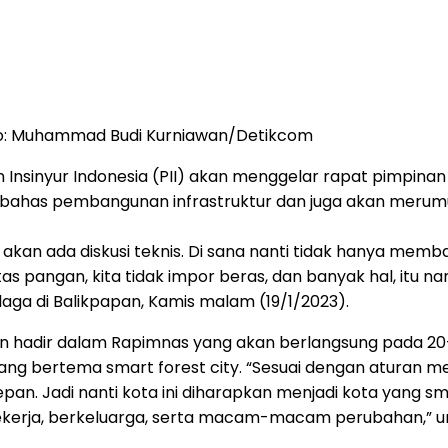
oto: Muhammad Budi Kurniawan/Detikcom
 Insinyur Indonesia (PII) akan menggelar rapat pimpinan
bahas pembangunan infrastruktur dan juga akan merumu
i akan ada diskusi teknis. Di sana nanti tidak hanya me
pangan, kita tidak impor beras, dan banyak hal, itu nant
aga di Balikpapan, Kamis malam (19/1/2023).
akan hadir dalam Rapimnas yang akan berlangsung pada 2
ng bertema smart forest city. “Sesuai dengan aturan mem
epan. Jadi nanti kota ini diharapkan menjadi kota yang sm
pekerja, berkeluarga, serta macam-macam perubahan,” 