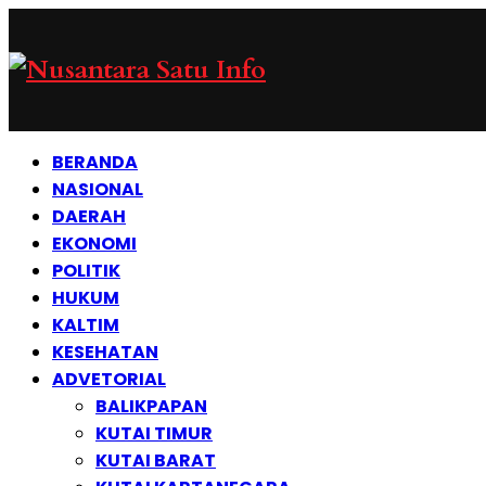
BERANDA
NASIONAL
DAERAH
EKONOMI
POLITIK
HUKUM
KALTIM
KESEHATAN
ADVETORIAL
BALIKPAPAN
KUTAI TIMUR
KUTAI BARAT