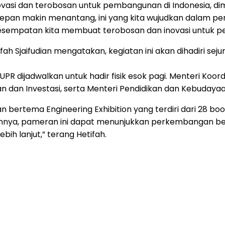
asi dan terobosan untuk pembangunan di Indonesia, dimu
 depan makin menantang, ini yang kita wujudkan dalam p
alah kesempatan kita membuat terobosan dan inovasi untuk
h Sjaifudian mengatakan, kegiatan ini akan dihadiri seju
R dijadwalkan untuk hadir fisik esok pagi. Menteri Koor
an dan Investasi, serta Menteri Pendidikan dan Kebudaya
 bertema Engineering Exhibition yang terdiri dari 28 boo
apannya, pameran ini dapat menunjukkan perkembangan ber
ih lanjut,” terang Hetifah.