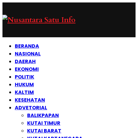
BERANDA
NASIONAL
DAERAH
EKONOMI
POLITIK
HUKUM
KALTIM
KESEHATAN
ADVETORIAL
BALIKPAPAN
KUTAI TIMUR
KUTAI BARAT