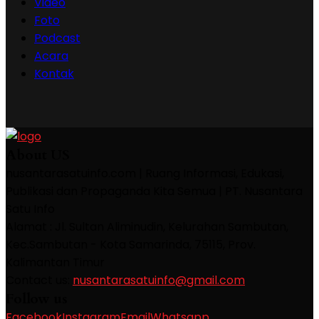
Video
Foto
Podcast
Acara
Kontak
About US
nusantarasatuinfo.com | Ruang Informasi, Edukasi,
Publikasi dan Propaganda Kita Semua | PT. Nusantara
Satu Info
Alamat : Jl. Sultan Aliminudin, Kelurahan Sambutan,
Kec.Sambutan - Kota Samarinda, 75115, Prov.
Kalimantan Timur
Contact us:
nusantarasatuinfo@gmail.com
Follow us
Facebook
Instagram
Email
Whatsapp