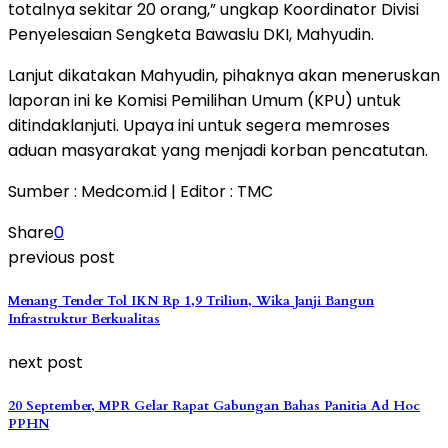
totalnya sekitar 20 orang,” ungkap Koordinator Divisi
Penyelesaian Sengketa Bawaslu DKI, Mahyudin.
Lanjut dikatakan Mahyudin, pihaknya akan meneruskan
laporan ini ke Komisi Pemilihan Umum (KPU) untuk
ditindaklanjuti. Upaya ini untuk segera memroses
aduan masyarakat yang menjadi korban pencatutan.
Sumber : Medcom.id | Editor : TMC
Share
0
previous post
Menang Tender Tol IKN Rp 1,9 Triliun, Wika Janji Bangun
Infrastruktur Berkualitas
next post
20 September, MPR Gelar Rapat Gabungan Bahas Panitia Ad Hoc
PPHN