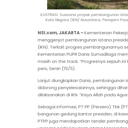
ILUSTRASI. Suasana proyek pembangunan Istan
Kota Negara (IKN) Nusantara, Penajam Paser
NSI.com, JAKARTA –
Kementerian Pekerj
menggenjot pembangunan istana presiden
(IKN). Terkait progres pembangunannya s
Kementerian PUPR Danis Sumadilaga meny
masih on the track. “Progresnya sejauh ini b
pers, Senin (15/5).
Lanjut diungkapkan Danis, pembangunan is
didorong penyelesaiannya, sehingga diha
dilaksanakan di IKN. “Insya Allah pada Agu
Sebagai informasi, PT PP (Persero) Tbk
bangunan gedung kantor presiden, di kawasan
PTPP juga mendapatkan tender pembang