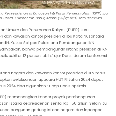
a Kepresidenan di Kawasan Inti Pusat Pemerintahan (KIPP) Ibu
 Utara, Kalimantan Timur, Kamis (23/2/2023). foto istimewa.
aan Umum dan Perumahan Rakyat (PUPR) terus
 dan kawasan kantor presiden di Ibu Kota Nusantara
endiri, Ketua Satgas Pelaksana Pembangunan IKN
ampaikan, bahwa pembangunan istana presiden di IKN
aik, sekitar 12 persen lebih,” ujar Danis dalam konferensi
tana negara dan kawasan kantor presiden di IKN terus
rapkan pelaksanaan upacara HUT RI tahun 2024 dapat
stus 2024 bisa digunakan,” ucap Danis optimis.
 (PTPP) memenangkan tender proyek pembangunan
 Istana Kepresidenan senilai Rp 1,56 triliun. Selain itu,
unan bangunan gedung istana negara dan lapangan