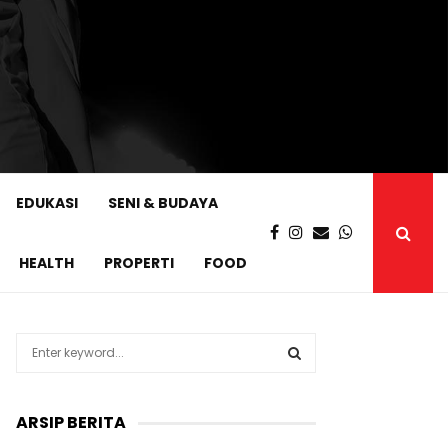
EDUKASI
SENI & BUDAYA
HEALTH
PROPERTI
FOOD
S
e
a
S
r
ARSIP BERITA
c
E