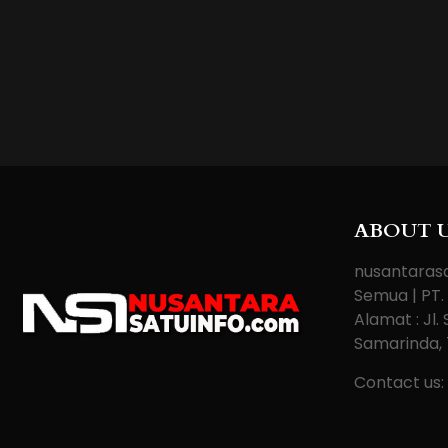
ABOUT 
nusantarasa
Semua | PT.
Alamat : Jl
Samarinda, 
Contact us: