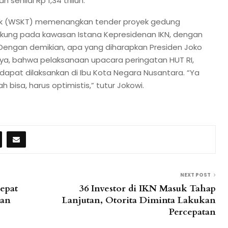
enilai Rp 1,34 triliun.
Tbk (WSKT) memenangkan tender proyek gedung
ukung pada kawasan Istana Kepresidenan IKN, dengan
un. Dengan demikian, apa yang diharapkan Presiden Joko
a, bahwa pelaksanaan upacara peringatan HUT RI,
apat dilaksankan di Ibu Kota Negara Nusantara. “Ya
lah bisa, harus optimistis,” tutur Jokowi.
NEXT POST
epat
36 Investor di IKN Masuk Tahap
kan
Lanjutan, Otorita Diminta Lakukan
Percepatan