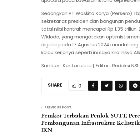
upacara pada kawasan istana kepresidenan s
Sedangkan PT Waskita Karya (Persero) 
sekretariat presiden dan bangunan pend
total nilai kontrak mencapai Rp 1,35 trili
Widodo, yang mengatakan optimistismeny
digelar pada 17 Agustus 2024 mendatang d
kalau kerjanya seperti ini saya kira Insya Al
Sumber : Kontan.co.id | Editor : Redaksi NSI
SHARE
0
PREVIOUS POST
Pemkot Terbitkan Penlok SUTT, Perc
Pembangunan Infrastruktur Kelistri
IKN