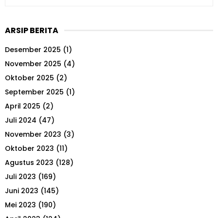
e
a
S
r
ARSIP BERITA
c
E
h
Desember 2025
(1)
f
A
o
November 2025
(4)
r
R
Oktober 2025
(2)
:
September 2025
(1)
C
April 2025
(2)
H
Juli 2024
(47)
November 2023
(3)
Oktober 2023
(11)
Agustus 2023
(128)
Juli 2023
(169)
Juni 2023
(145)
Mei 2023
(190)