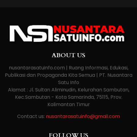
ABOUT US
nusantarasatuinfo.com | Ruang Informasi, Edukasi,
Publikasi dan Propaganda Kita Semua | PT. Nusantara
Satu Info
Alamat : Jl. Sultan Aliminudin, Kelurahan Sambutan,
Kec.Sambutan - Kota Samarinda, 75115, Prov.
Kalimantan Timur
Contact us:
nusantarasatuinfo@gmail.com
FOLLOW US