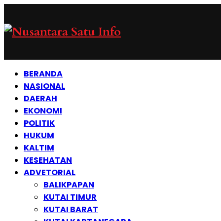
BERANDA
NASIONAL
DAERAH
EKONOMI
POLITIK
HUKUM
KALTIM
KESEHATAN
ADVETORIAL
BALIKPAPAN
KUTAI TIMUR
KUTAI BARAT