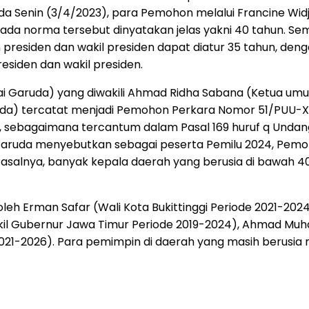
da Senin (3/4/2023), para Pemohon melalui Francine Wid
pada norma tersebut dinyatakan jelas yakni 40 tahun. Se
on presiden dan wakil presiden dapat diatur 35 tahun, d
esiden dan wakil presiden.
tai Garuda) yang diwakili Ahmad Ridha Sabana (Ketua um
aruda) tercatat menjadi Pemohon Perkara Nomor 51/PU
en, sebagaimana tercantum dalam Pasal 169 huruf q Und
 Garuda menyebutkan sebagai peserta Pemilu 2024, Pem
 Pasalnya, banyak kepala daerah yang berusia di bawah 
h Erman Safar (Wali Kota Bukittinggi Periode 2021-20
kil Gubernur Jawa Timur Periode 2019-2024), Ahmad Muhdl
21-2026). Para pemimpin di daerah yang masih berusia 