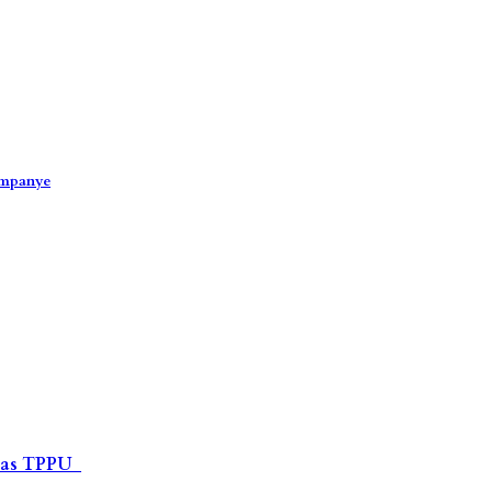
ampanye
atgas TPPU