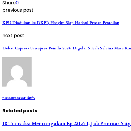
Share
0
previous post
KPU Diadukan ke DKPP, Hasyim Siap Hadapi Proses Peradilan
next post
Debat Capres-Cawapres Pemilu 2024, Digelar 5 Kali Selama Masa K
nusantarasatuinfo
Related posts
18 Transaksi Mencurigakan Rp 281,6 T, Jadi Prioritas S