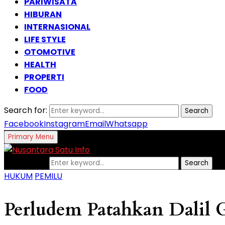
PARIWISATA
HIBURAN
INTERNASIONAL
LIFE STYLE
OTOMOTIVE
HEALTH
PROPERTI
FOOD
Search for:
Search
Facebook
Instagram
Email
Whatsapp
Primary Menu
Search for:
Search
HUKUM
PEMILU
Perludem Patahkan Dalil 