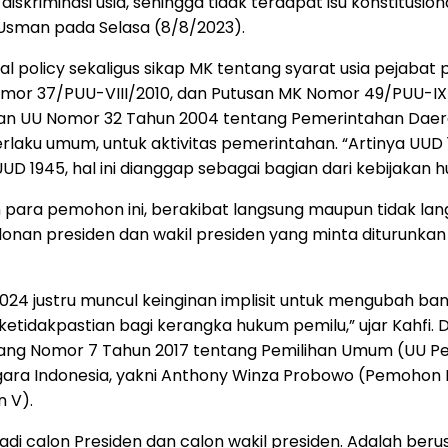
 diskriminasi usia, sehingga tidak terdapat isu konstitus
 Usman pada Selasa (8/8/2023).
 policy sekaligus sikap MK tentang syarat usia pejabat p
mor 37/PUU-VIII/2010, dan Putusan MK Nomor 49/PUU-IX/
an UU Nomor 32 Tahun 2004 tentang Pemerintahan Daer
erlaku umum, untuk aktivitas pemerintahan. “Artinya U
1945, hal ini dianggap sebagai bagian dari kebijakan 
 para pemohon ini, berakibat langsung maupun tidak la
an presiden dan wakil presiden yang minta diturunkan d
024 justru muncul keinginan implisit untuk mengubah ban
etidakpastian bagi kerangka hukum pemilu,” ujar Kahfi
ng Nomor 7 Tahun 2017 tentang Pemilihan Umum (UU Pemilu
ra Indonesia, yakni Anthony Winza Probowo (Pemohon II
 V).
jadi calon Presiden dan calon wakil presiden. Adalah ber