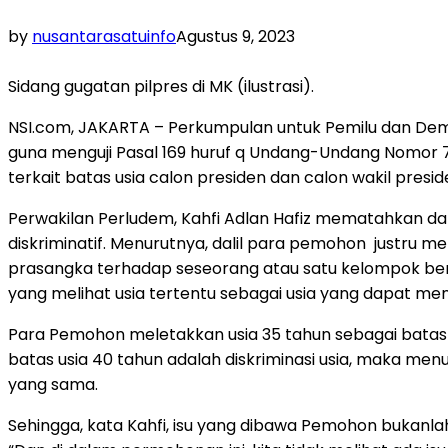
by
nusantarasatuinfo
Agustus 9, 2023
Sidang gugatan pilpres di MK (ilustrasi).
NSI.com, JAKARTA – Perkumpulan untuk Pemilu dan Demokr
guna menguji Pasal 169 huruf q Undang-Undang Nomor 7 
terkait batas usia calon presiden dan calon wakil pres
Perwakilan Perludem, Kahfi Adlan Hafiz mematahkan dal
diskriminatif. Menurutnya, dalil para pemohon justru me
prasangka terhadap seseorang atau satu kelompok be
yang melihat usia tertentu sebagai usia yang dapat m
Para Pemohon meletakkan usia 35 tahun sebagai batas 
batas usia 40 tahun adalah diskriminasi usia, maka me
yang sama.
Sehingga, kata Kahfi, isu yang dibawa Pemohon bukanlah