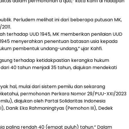
ionalitas dalam permohonan a quo,” kata Kahfi di hadapan
ublik. Perludem melihat ini dari beberapa putusan MK,
2011.
ah terhadap UUD 1945, MK memberikan penilaian UUD
UD 1945 menyerahkan penentuan batasan usia kepada
hukum pembentuk undang-undang,” ujar Kahfi.
ngsung terhadap ketidakpastian kerangka hukum
ari 40 tahun menjadi 35 tahun, diajukan mendekati
yak hal, mulai dari sistem pemilu dan sekarang
. Diketahui, permohonan Perkara Nomor 29/PUU-XXI/2023
), diajukan oleh Partai Solidaritas Indonesia
), Danik Eka Rahmaningtyas (Pemohon III), Dedek
usia paling rendah 40 (empat puluh) tahun.” Dalam