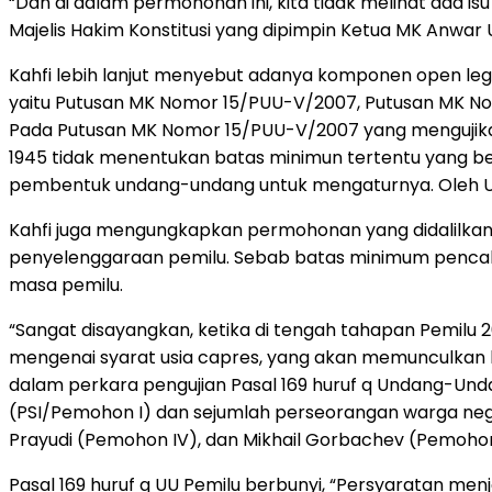
“Dan di dalam permohonan ini, kita tidak melihat ada isu
Majelis Hakim Konstitusi yang dipimpin Ketua MK Anwar
Kahfi lebih lanjut menyebut adanya komponen open legal
yaitu Putusan MK Nomor 15/PUU-V/2007, Putusan MK No
Pada Putusan MK Nomor 15/PUU-V/2007 yang mengujik
1945 tidak menentukan batas minimun tertentu yang b
pembentuk undang-undang untuk mengaturnya. Oleh UUD 
Kahfi juga mengungkapkan permohonan yang didalilkan
penyelenggaraan pemilu. Sebab batas minimum pencalon
masa pemilu.
“Sangat disayangkan, ketika di tengah tahapan Pemilu 2
mengenai syarat usia capres, yang akan memunculkan k
dalam perkara pengujian Pasal 169 huruf q Undang-Unda
(PSI/Pemohon I) dan sejumlah perseorangan warga nega
Prayudi (Pemohon IV), dan Mikhail Gorbachev (Pemohon
Pasal 169 huruf q UU Pemilu berbunyi, “Persyaratan men