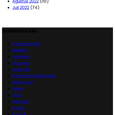
Agustus 2022
(151)
Juli 2022
(74)
HUBUNGI KAMI
Tentang Kami
Redaksi
Jaringan
Program
Kode Etik
Pedoman Media Siber
Rate Card
Video
Foto
Podcast
Acara
Kontak