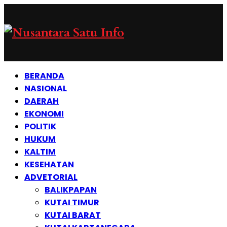
BERANDA
NASIONAL
DAERAH
EKONOMI
POLITIK
HUKUM
KALTIM
KESEHATAN
ADVETORIAL
BALIKPAPAN
KUTAI TIMUR
KUTAI BARAT