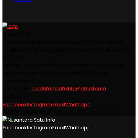
About US
nusantarasatuinfo.com | Ruang Informasi, Edukasi,
Publikasi dan Propaganda Kita Semua | PT. Nusantara
Satu Info
Alamat : Jl. Sultan Aliminudin, Kelurahan Sambutan,
Kec.Sambutan - Kota Samarinda, 75115, Prov.
Kalimantan Timur
Contact us:
nusantarasatuinfo@gmail.com
Follow us
Facebook
Instagram
Email
Whatsapp
@2022 - Powered By : PT. NUSANTARA SATU INFO
Facebook
Instagram
Email
Whatsapp