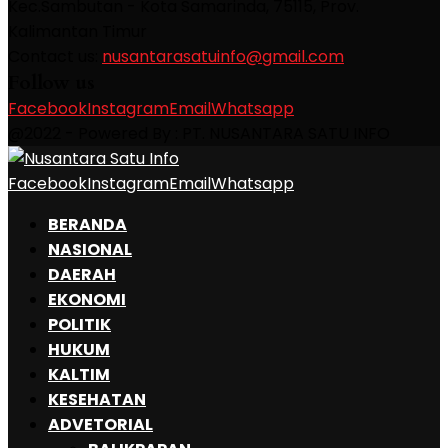
Kec.Sambutan - Kota Samarinda, 75115, Prov.
Kalimantan Timur
Contact us:
nusantarasatuinfo@gmail.com
Follow us
Facebook
Instagram
Email
Whatsapp
@2022 - Powered By : PT. NUSANTARA SATU INFO
Facebook
Instagram
Email
Whatsapp
BERANDA
NASIONAL
DAERAH
EKONOMI
POLITIK
HUKUM
KALTIM
KESEHATAN
ADVETORIAL