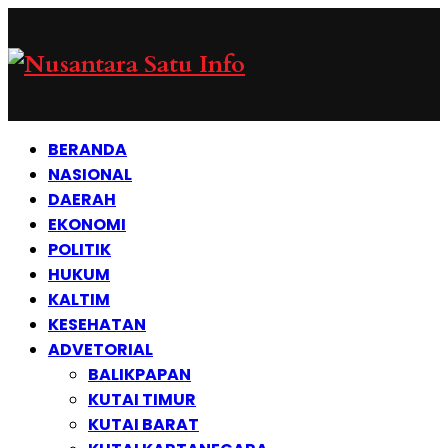
BERANDA
NASIONAL
DAERAH
EKONOMI
POLITIK
HUKUM
KALTIM
KESEHATAN
ADVETORIAL
BALIKPAPAN
KUTAI TIMUR
KUTAI BARAT