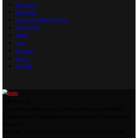
Program
Kode Etik
Pedoman Media Siber
Rate Card
Video
Foto
Podcast
Acara
Kontak
About US
nusantarasatuinfo.com | Ruang Informasi, Edukasi,
Publikasi dan Propaganda Kita Semua | PT. Nusantara
Satu Info
Alamat : Jl. Sultan Aliminudin, Kelurahan Sambutan,