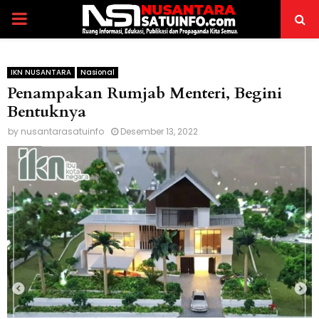
PRIMARY
MENU
IKN NUSANTARA
Nasional
Penampakan Rumjab Menteri, Begini
Bentuknya
by
nusantarasatuinfo
Desember 13, 2022