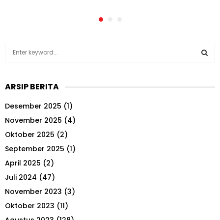
S
e
a
S
r
ARSIP BERITA
c
E
h
Desember 2025
(1)
f
A
o
November 2025
(4)
r
R
Oktober 2025
(2)
:
September 2025
(1)
C
April 2025
(2)
H
Juli 2024
(47)
November 2023
(3)
Oktober 2023
(11)