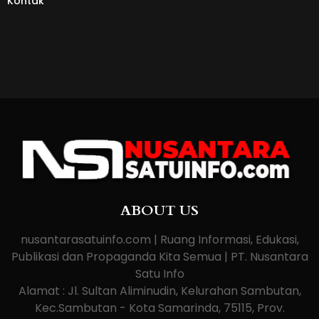
Kontak
ABOUT US
nusantarasatuinfo.com | Ruang Informasi, Edukasi,
Publikasi dan Propaganda Kita Semua | PT. Nusantara
Satu Info
Alamat : Jl. Sultan Aliminudin, Kelurahan Sambutan,
Kec.Sambutan - Kota Samarinda, 75115, Prov.