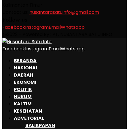
Kalimantan Timur
Contact us:
nusantarasatuinfo@gmail.com
Follow us
Facebook
Instagram
Email
Whatsapp
@2022 - Powered By : PT. NUSANTARA SATU INFO
Facebook
Instagram
Email
Whatsapp
BERANDA
NASIONAL
DAERAH
EKONOMI
POLITIK
HUKUM
KALTIM
KESEHATAN
ADVETORIAL
BALIKPAPAN