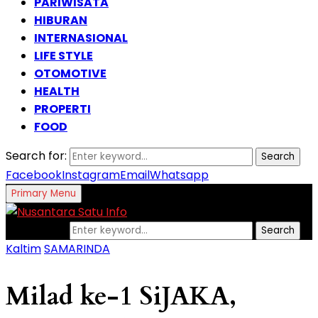
PARIWISATA
HIBURAN
INTERNASIONAL
LIFE STYLE
OTOMOTIVE
HEALTH
PROPERTI
FOOD
Search for:
Search
Facebook
Instagram
Email
Whatsapp
Primary Menu
Search for:
Search
Kaltim
SAMARINDA
Milad ke-1 SiJAKA,