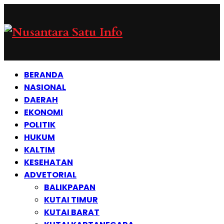
BERANDA
NASIONAL
DAERAH
EKONOMI
POLITIK
HUKUM
KALTIM
KESEHATAN
ADVETORIAL
BALIKPAPAN
KUTAI TIMUR
KUTAI BARAT