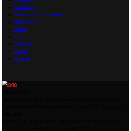
Program
Kode Etik
Pedoman Media Siber
Rate Card
Video
Foto
Podcast
Acara
Kontak
About US
nusantarasatuinfo.com | Ruang Informasi, Edukasi,
Publikasi dan Propaganda Kita Semua | PT. Nusantara
Satu Info
Alamat : Jl. Sultan Aliminudin, Kelurahan Sambutan,
Kec.Sambutan - Kota Samarinda, 75115, Prov.