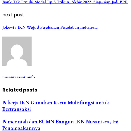
Bank Tak Penuhi Modal Rp 3 Triliun Akhir 2022, Siap-siap Jadi BPR
next post
Jokowi : IKN Wujud Perubahan Peradaban Indonesia
nusantarasatuinfo
Related posts
Pekerja IKN Gunakan Kartu Multifungsi untuk
Bertransaksi
Pemerintah dan BUMN Bangun IKN Nusantara, Ini
Penampakannya