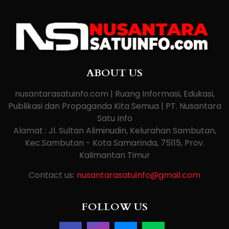
ABOUT US
nusantarasatuinfo.com | Ruang Informasi, Edukasi,
Publikasi dan Propaganda Kita Semua | PT. Nusantara
Satu Info
Alamat : Jl. Sultan Aliminudin, Kelurahan Sambutan,
Kec.Sambutan - Kota Samarinda, 75115, Prov.
Kalimantan Timur
Contact us:
nusantarasatuinfo@gmail.com
FOLLOW US