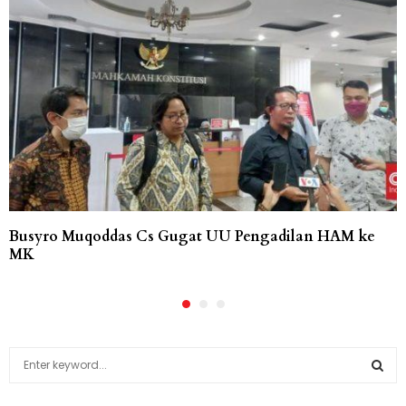
Busyro Muqoddas Cs Gugat UU Pengadilan HAM ke
MK
S
e
a
S