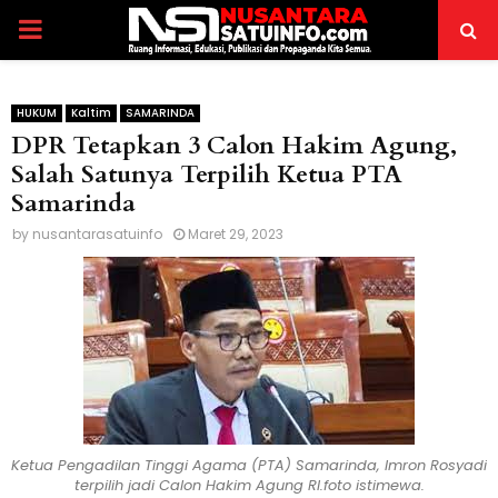
PRIMARY
MENU
HUKUM
Kaltim
SAMARINDA
DPR Tetapkan 3 Calon Hakim Agung,
Salah Satunya Terpilih Ketua PTA
Samarinda
by
nusantarasatuinfo
Maret 29, 2023
Ketua Pengadilan Tinggi Agama (PTA) Samarinda, Imron Rosyadi
terpilih jadi Calon Hakim Agung RI.foto istimewa.