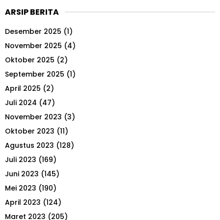
r
ARSIP BERITA
c
E
h
Desember 2025
(1)
f
A
o
November 2025
(4)
r
R
Oktober 2025
(2)
:
September 2025
(1)
C
April 2025
(2)
H
Juli 2024
(47)
November 2023
(3)
Oktober 2023
(11)
Agustus 2023
(128)
Juli 2023
(169)
Juni 2023
(145)
Mei 2023
(190)
April 2023
(124)
Maret 2023
(205)