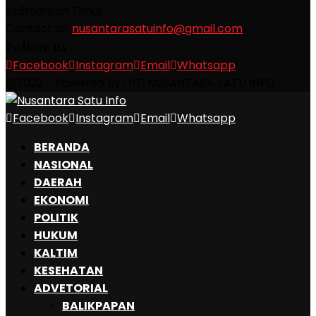
Kalimantan Timur
Contact us:
nusantarasatuinfo@gmail.com
Follow us
Facebook
Instagram
Email
Whatsapp
@2022 - Powered By : PT. NUSANTARA SATU INFO
Facebook
Instagram
Email
Whatsapp
BERANDA
NASIONAL
DAERAH
EKONOMI
POLITIK
HUKUM
KALTIM
KESEHATAN
ADVETORIAL
BALIKPAPAN