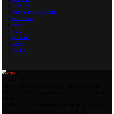
Kode Etik
Pedoman Media Siber
Rate Card
Video
Foto
Podcast
Acara
Kontak
About US
nusantarasatuinfo.com | Ruang Informasi, Edukasi,
Publikasi dan Propaganda Kita Semua | PT. Nusantara
Satu Info
Alamat : Jl. Sultan Aliminudin, Kelurahan Sambutan,
Kec.Sambutan - Kota Samarinda, 75115, Prov.