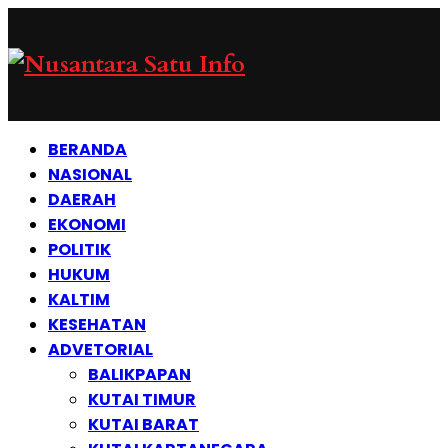
BERANDA
NASIONAL
DAERAH
EKONOMI
POLITIK
HUKUM
KALTIM
KESEHATAN
ADVETORIAL
BALIKPAPAN
KUTAI TIMUR
KUTAI BARAT