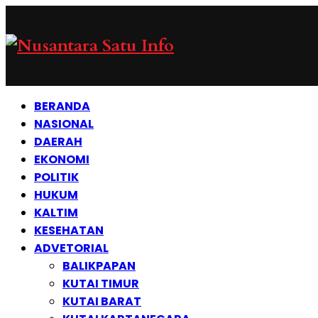
BERANDA
NASIONAL
DAERAH
EKONOMI
POLITIK
HUKUM
KALTIM
KESEHATAN
ADVETORIAL
BALIKPAPAN
KUTAI TIMUR
KUTAI BARAT