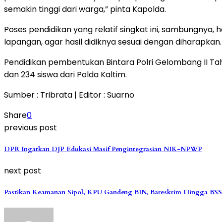
semakin tinggi dari warga,” pinta Kapolda.
Poses pendidikan yang relatif singkat ini, sambungnya
lapangan, agar hasil didiknya sesuai dengan diharapkan.
Pendidikan pembentukan Bintara Polri Gelombang II Tahun
dan 234 siswa dari Polda Kaltim.
Sumber : Tribrata | Editor : Suarno
Share
0
previous post
DPR Ingatkan DJP Edukasi Masif Pengintegrasian NIK-NPWP
next post
Pastikan Keamanan Sipol, KPU Gandeng BIN, Bareskrim Hingga BS