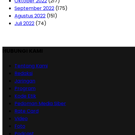
Oktober 2022
(217)
September 2022
(175)
Agustus 2022
(151)
Juli 2022
(74)
HUBUNGI KAMI
Tentang Kami
Redaksi
Jaringan
Program
Kode Etik
Pedoman Media Siber
Rate Card
Video
Foto
Podcast