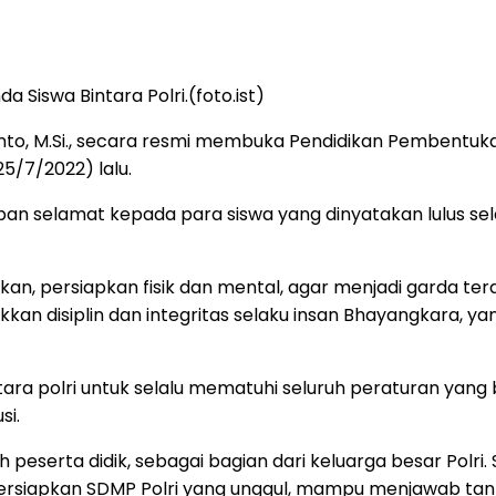
 Siswa Bintara Polri.(foto.ist)
anto, M.Si., secara resmi membuka Pendidikan Pembentukan
25/7/2022) lalu.
 selamat kepada para siswa yang dinyatakan lulus sel
an, persiapkan fisik dan mental, agar menjadi garda te
n disiplin dan integritas selaku insan Bhayangkara, ya
tara polri untuk selalu mematuhi seluruh peraturan yang 
si.
peserta didik, sebagai bagian dari keluarga besar Polri. 
persiapkan SDMP Polri yang unggul, mampu menjawab ta