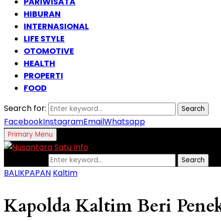
PARIWISATA
HIBURAN
INTERNASIONAL
LIFE STYLE
OTOMOTIVE
HEALTH
PROPERTI
FOOD
Search for:
Search
Facebook
Instagram
Email
Whatsapp
Primary Menu
Search for:
Search
BALIKPAPAN
Kaltim
Kapolda Kaltim Beri Penek