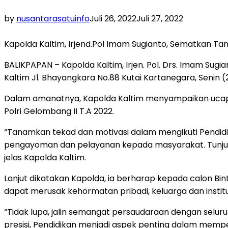
by
nusantarasatuinfo
Juli 26, 2022
Juli 27, 2022
Kapolda Kaltim, Irjend.Pol Imam Sugianto, Sematkan Tanda
BALIKPAPAN – Kapolda Kaltim, Irjen. Pol. Drs. Imam Sugi
Kaltim Jl. Bhayangkara No.88 Kutai Kartanegara, Senin (
Dalam amanatnya, Kapolda Kaltim menyampaikan ucapan
Polri Gelombang II T.A 2022.
“Tanamkan tekad dan motivasi dalam mengikuti Pendidik
pengayoman dan pelayanan kepada masyarakat. Tunjukka
jelas Kapolda Kaltim.
Lanjut dikatakan Kapolda, ia berharap kepada calon Bin
dapat merusak kehormatan pribadi, keluarga dan institu
“Tidak lupa, jalin semangat persaudaraan dengan seluruh 
presisi, Pendidikan menjadi aspek penting dalam mem