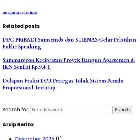
nusantarasatuinfo
Related posts
DPC PRiBADI Samarinda dan STIENAS Gelar Pelatihan
Public Speaking
Summarecon Kecipratan Proyek Bangun Apartemen di
IKN Senilai Rp.9,4 T
Delapan Fraksi DPR Pertegas Tolak Sistem Pemilu
Proporsional Tertutup
Search for:
Search
Arsip Berita
Desember 2025
(1)