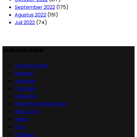
September 2022
(175)
Agustus 2022
(151)
Juli 2022
(74)
HUBUNGI KAMI
Tentang Kami
Redaksi
Jaringan
Program
Kode Etik
Pedoman Media Siber
Rate Card
Video
Foto
Podcast