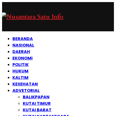
BERANDA
NASIONAL
DAERAH
EKONOMI
POLITIK
HUKUM
KALTIM
KESEHATAN
ADVETORIAL
BALIKPAPAN
KUTAI TIMUR
KUTAI BARAT