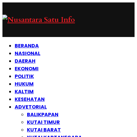
BERANDA
NASIONAL
DAERAH
EKONOMI
POLITIK
HUKUM
KALTIM
KESEHATAN
ADVETORIAL
BALIKPAPAN
KUTAI TIMUR
KUTAI BARAT