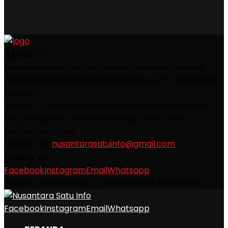
About US
nusantarasatuinfo.com | Ruang Informasi, Edukasi,
Publikasi dan Propaganda Kita Semua | PT. Nusantara
Satu Info
Alamat : Jl. Sultan Aliminudin, Kelurahan Sambutan,
Kec.Sambutan - Kota Samarinda, 75115, Prov.
Kalimantan Timur
Contact us:
nusantarasatuinfo@gmail.com
Follow us
Facebook
Instagram
Email
Whatsapp
@2022 - Powered By : PT. NUSANTARA SATU INFO
Facebook
Instagram
Email
Whatsapp