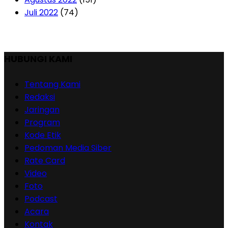
Juli 2022
(74)
HUBUNGI KAMI
Tentang Kami
Redaksi
Jaringan
Program
Kode Etik
Pedoman Media Siber
Rate Card
Video
Foto
Podcast
Acara
Kontak