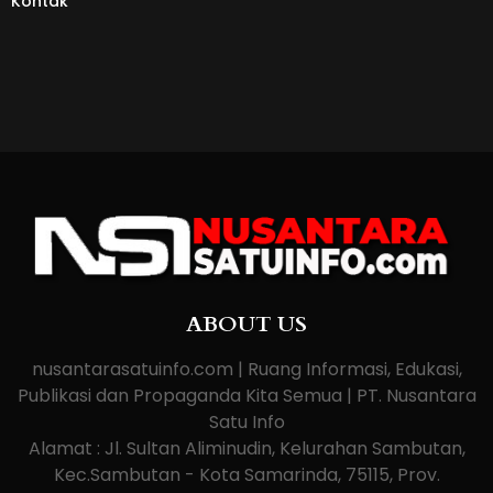
Kontak
ABOUT US
nusantarasatuinfo.com | Ruang Informasi, Edukasi,
Publikasi dan Propaganda Kita Semua | PT. Nusantara
Satu Info
Alamat : Jl. Sultan Aliminudin, Kelurahan Sambutan,
Kec.Sambutan - Kota Samarinda, 75115, Prov.