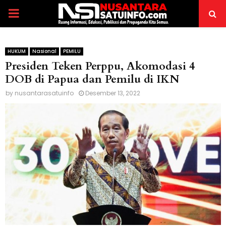
PRIMARY
MENU
HUKUM
Nasional
PEMILU
Presiden Teken Perppu, Akomodasi 4
DOB di Papua dan Pemilu di IKN
by
nusantarasatuinfo
Desember 13, 2022