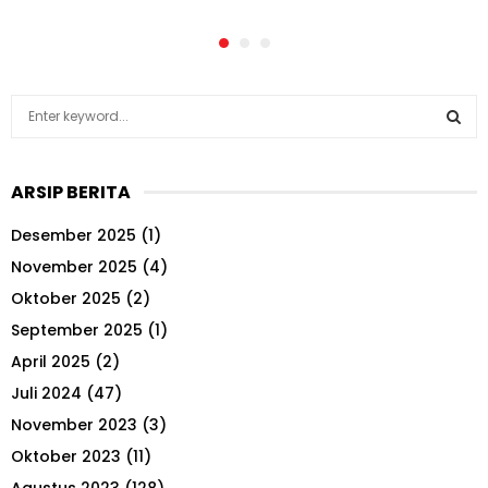
S
e
a
S
r
ARSIP BERITA
c
E
h
Desember 2025
(1)
f
A
o
November 2025
(4)
r
R
Oktober 2025
(2)
:
September 2025
(1)
C
April 2025
(2)
H
Juli 2024
(47)
November 2023
(3)
Oktober 2023
(11)
Agustus 2023
(128)