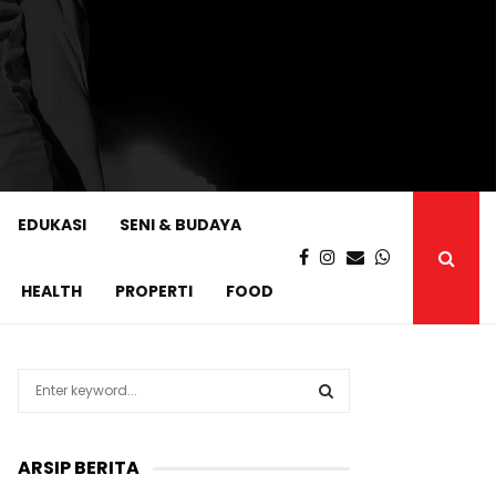
EDUKASI
SENI & BUDAYA
HEALTH
PROPERTI
FOOD
S
e
a
S
r
ARSIP BERITA
c
E