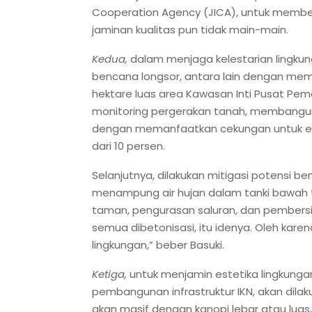
Cooperation Agency (JICA), untuk member
jaminan kualitas pun tidak main-main.
Kedua,
dalam menjaga kelestarian lingkung
bencana longsor, antara lain dengan memp
hektare luas area Kawasan Inti Pusat Pem
monitoring pergerakan tanah, membangun 
dengan memanfaatkan cekungan untuk em
dari 10 persen.
Selanjutnya, dilakukan mitigasi potensi
menampung air hujan dalam tanki bawah 
taman, pengurasan saluran, dan pembersih
semua dibetonisasi, itu idenya. Oleh karen
lingkungan,” beber Basuki.
Ketiga,
untuk menjamin estetika lingkun
pembangunan infrastruktur IKN, akan dil
akan masif dengan kanopi lebar atau luas