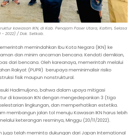
uktur kawasan IKN, di Kab. Penajam Paser Utara, Kaltim, Selasa
0 - 2022) / Dok. Setkab.
pemerintah memindahkan Ibu Kota Negara (IKN) ke
aim aman dan minim ancaman bencana. Kendati demikian,
bas dari bencana. Oleh kareanaya, memerintah melalui
an Rakyat (PUPR) berupaya meminimalisir risiko
ruksi fisik maupun nonstruktural.
asuki Hadimuljono, bahwa dalam upaya mitigasi
uktur di kawasan IKN dengan mengedepankan 3 (tiga
kelestarian lingkungan, dan memperhatikan estetika.
alam membangun jalan tol menuju Kawasan IKN harus lebih
i melalui keterangan resminya, Minggu (20/11/2022).
ah juga telah meminta dukungan dari Japan International