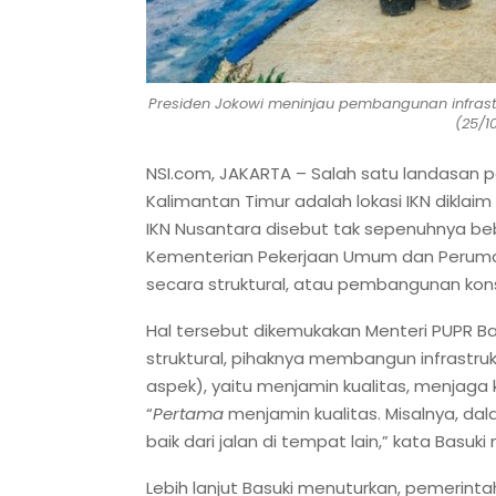
Presiden Jokowi meninjau pembangunan infrastr
(25/1
NSI.com, JAKARTA – Salah satu landasan 
Kalimantan Timur adalah lokasi IKN dikl
IKN Nusantara disebut tak sepenuhnya be
Kementerian Pekerjaan Umum dan Perumah
secara struktural, atau pembangunan konst
Hal tersebut dikemukakan Menteri PUPR B
struktural, pihaknya membangun infrastr
aspek), yaitu menjamin kualitas, menjaga 
“
Pertama
menjamin kualitas. Misalnya, d
baik dari jalan di tempat lain,” kata Basuk
Lebih lanjut Basuki menuturkan, pemerint