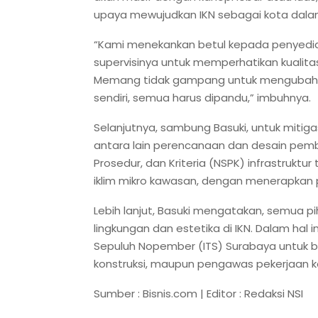
upaya mewujudkan IKN sebagai kota dalam 
“Kami menekankan betul kepada penyedia
supervisinya untuk memperhatikan kualita
Memang tidak gampang untuk mengubah itu.
sendiri, semua harus dipandu,” imbuhnya.
Selanjutnya, sambung Basuki, untuk mitigas
antara lain perencanaan dan desain pe
Prosedur, dan Kriteria (NSPK) infrastruk
iklim mikro kawasan, dengan menerapkan p
Lebih lanjut, Basuki mengatakan, semua pi
lingkungan dan estetika di IKN. Dalam hal in
Sepuluh Nopember (ITS) Surabaya untuk ber
konstruksi, maupun pengawas pekerjaan ko
Sumber : Bisnis.com | Editor : Redaksi NSI