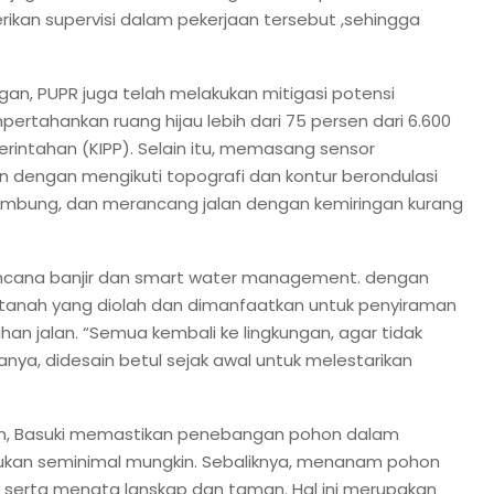
ikan supervisi dalam pekerjaan tersebut ,sehingga
an, PUPR juga telah melakukan mitigasi potensi
ertahankan ruang hijau lebih dari 75 persen dari 6.600
erintahan (KIPP). Selain itu, memasang sensor
dengan mengikuti topografi dan kontur berondulasi
bung, dan merancang jalan dengan kemiringan kurang
 bencana banjir dan smart water management. dengan
tanah yang diolah dan dimanfaatkan untuk penyiraman
an jalan. “Semua kembali ke lingkungan, agar tidak
anya, didesain betul sejak awal untuk melestarikan
gan, Basuki memastikan penebangan pohon dalam
akukan seminimal mungkin. Sebaliknya, menanam pohon
, serta menata lanskap dan taman. Hal ini merupakan