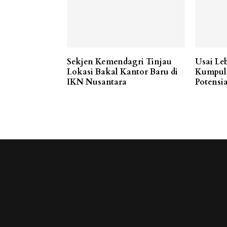
Sekjen Kemendagri Tinjau
Usai Le
Lokasi Bakal Kantor Baru di
Kumpulk
IKN Nusantara
Potensi