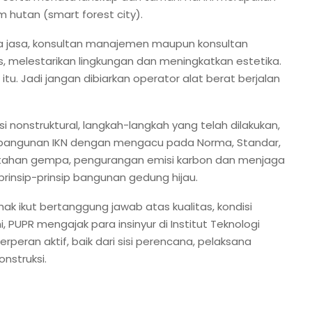
hutan (smart forest city).
 jasa, konsultan manajemen maupun konsultan
s, melestarikan lingkungan dan meningkatkan estetika.
 Jadi jangan dibiarkan operator alat berat berjalan
i nonstruktural, langkah-langkah yang telah dilakukan,
mbangunan IKN dengan mengacu pada Norma, Standar,
tur tahan gempa, pengurangan emisi karbon dan menjaga
rinsip-prinsip bangunan gedung hijau.
hak ikut bertanggung jawab atas kualitas, kondisi
i, PUPR mengajak para insinyur di Institut Teknologi
peran aktif, baik dari sisi perencana, pelaksana
nstruksi.