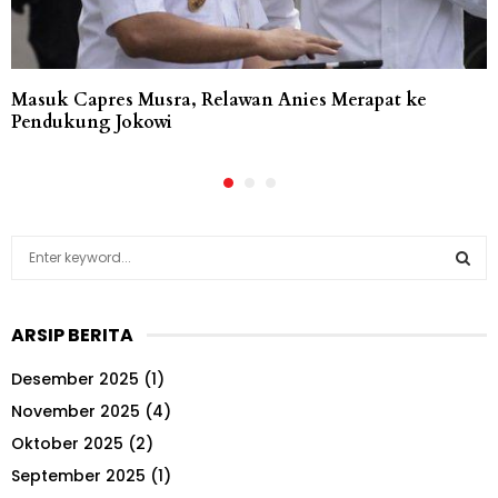
Masuk Capres Musra, Relawan Anies Merapat ke
Pendukung Jokowi
S
e
a
S
r
ARSIP BERITA
c
E
h
Desember 2025
(1)
f
A
o
November 2025
(4)
r
R
Oktober 2025
(2)
:
September 2025
(1)
C