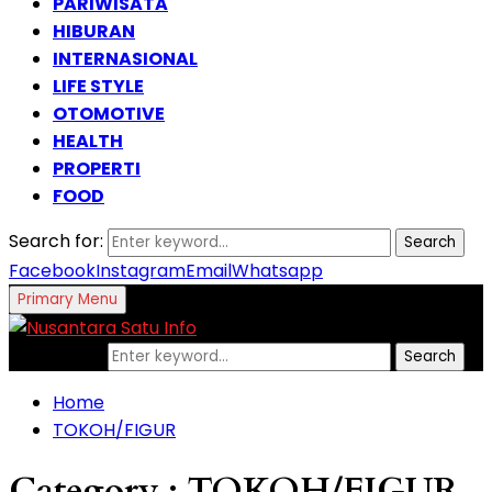
PARIWISATA
HIBURAN
INTERNASIONAL
LIFE STYLE
OTOMOTIVE
HEALTH
PROPERTI
FOOD
Search for:
Search
Facebook
Instagram
Email
Whatsapp
Primary Menu
Search for:
Search
Home
TOKOH/FIGUR
Category : TOKOH/FIGUR