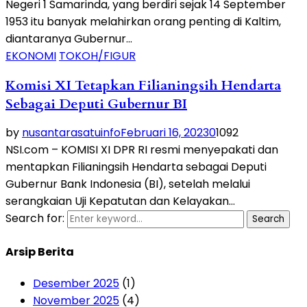
Negeri 1 Samarinda, yang berdiri sejak 14 September
1953 itu banyak melahirkan orang penting di Kaltim,
diantaranya Gubernur...
EKONOMI
TOKOH/FIGUR
Komisi XI Tetapkan Filianingsih Hendarta
Sebagai Deputi Gubernur BI
by
nusantarasatuinfo
Februari 16, 2023
0
1092
NSI.com – KOMISI XI DPR RI resmi menyepakati dan
mentapkan Filianingsih Hendarta sebagai Deputi
Gubernur Bank Indonesia (BI), setelah melalui
serangkaian Uji Kepatutan dan Kelayakan...
Search for:
Search
Arsip Berita
Desember 2025
(1)
November 2025
(4)