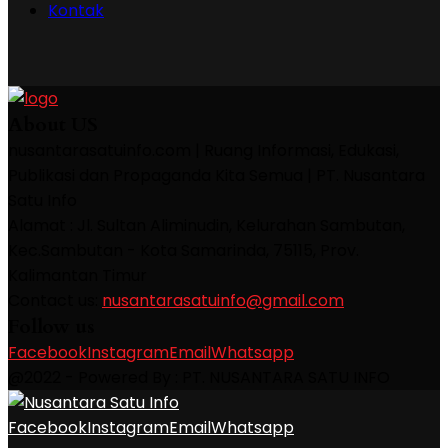
Kontak
About US
nusantarasatuinfo.com | Ruang Informasi, Edukasi,
Publikasi dan Propaganda Kita Semua | PT. Nusantara
Satu Info
Alamat : Jl. Sultan Aliminudin, Kelurahan Sambutan,
Kec.Sambutan - Kota Samarinda, 75115, Prov.
Kalimantan Timur
Contact us:
nusantarasatuinfo@gmail.com
Follow us
Facebook
Instagram
Email
Whatsapp
@2022 - Powered By : PT. NUSANTARA SATU INFO
Facebook
Instagram
Email
Whatsapp