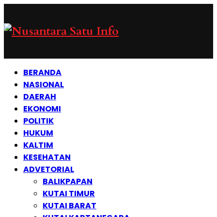
BERANDA
NASIONAL
DAERAH
EKONOMI
POLITIK
HUKUM
KALTIM
KESEHATAN
ADVETORIAL
BALIKPAPAN
KUTAI TIMUR
KUTAI BARAT