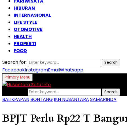
PARIWISATA
HIBURAN
INTERNASIONAL
LIFE STYLE
OTOMOTIVE
HEALTH
PROPERTI
FOOD
Search for:
Search
Facebook
Instagram
Email
Whatsapp
Primary Menu
Search for:
Search
BALIKPAPAN
BONTANG
IKN NUSANTARA
SAMARINDA
BPJT Perlu Rp22 T Bangu