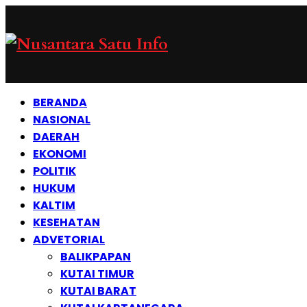
BERANDA
NASIONAL
DAERAH
EKONOMI
POLITIK
HUKUM
KALTIM
KESEHATAN
ADVETORIAL
BALIKPAPAN
KUTAI TIMUR
KUTAI BARAT