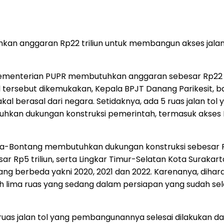
n anggaran Rp22 triliun untuk membangun akses jalan to
ementerian PUPR membutuhkan anggaran sebesar Rp22 tri
al tersebut dikemukakan, Kepala BPJT Danang Parikesit,
 berasal dari negara. Setidaknya, ada 5 ruas jalan to
uhkan dukungan konstruksi pemerintah, termasuk akses I
da-Bontang membutuhkan dukungan konstruksi sebesar Rp
sar Rp5 triliun, serta Lingkar Timur-Selatan Kota Surakar
un yang berbeda yakni 2020, 2021 dan 2022. Karenanya, di
h lima ruas yang sedang dalam persiapan yang sudah sele
ruas jalan tol yang pembangunannya selesai dilakukan 