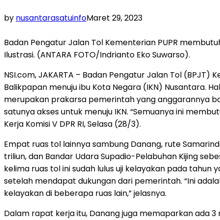
by
nusantarasatuinfo
Maret 29, 2023
Badan Pengatur Jalan Tol Kementerian PUPR membutuhka
Ilustrasi. (ANTARA FOTO/Indrianto Eko Suwarso).
NSI.com, JAKARTA – Badan Pengatur Jalan Tol (BPJT) K
Balikpapan menuju ibu Kota Negara (IKN) Nusantara. H
merupakan prakarsa pemerintah yang anggarannya bakal
satunya akses untuk menuju IKN. “Semuanya ini membut
Kerja Komisi V DPR RI, Selasa (28/3).
Empat ruas tol lainnya sambung Danang, rute Samarin
triliun, dan Bandar Udara Supadio-Pelabuhan Kijing sebe
kelima ruas tol ini sudah lulus uji kelayakan pada tah
setelah mendapat dukungan dari pemerintah. “Ini adala
kelayakan di beberapa ruas lain,” jelasnya.
Dalam rapat kerja itu, Danang juga memaparkan ada 3 