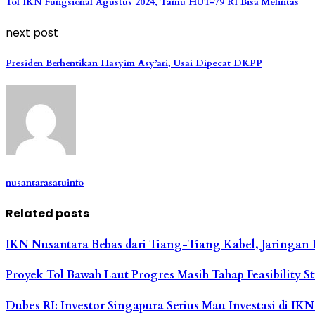
Tol IKN Fungsional Agustus 2024, Tamu HUT-79 RI Bisa Melintas
next post
Presiden Berhentikan Hasyim Asy’ari, Usai Dipecat DKPP
nusantarasatuinfo
Related posts
IKN Nusantara Bebas dari Tiang-Tiang Kabel, Jaringan
Proyek Tol Bawah Laut Progres Masih Tahap Feasibility St
Dubes RI: Investor Singapura Serius Mau Investasi di IK