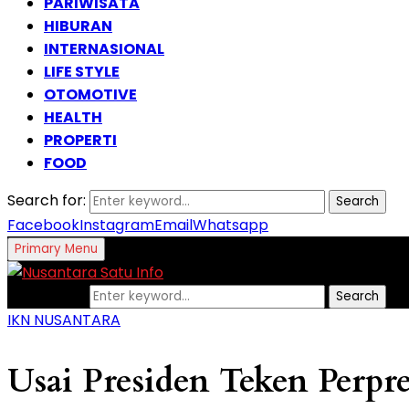
PARIWISATA
HIBURAN
INTERNASIONAL
LIFE STYLE
OTOMOTIVE
HEALTH
PROPERTI
FOOD
Search for:
Search
Facebook
Instagram
Email
Whatsapp
Primary Menu
Search for:
Search
IKN NUSANTARA
Usai Presiden Teken Perpr