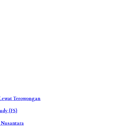
 Lewat Terowongan
udy (FS)
N Nusantara