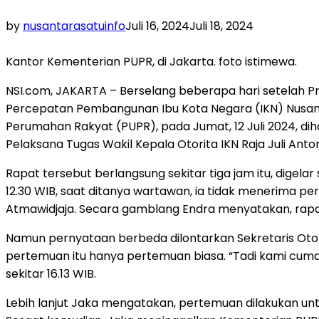
by
nusantarasatuinfo
Juli 16, 2024
Juli 18, 2024
Kantor Kementerian PUPR, di Jakarta. foto istimewa.
NSI.com, JAKARTA – Berselang beberapa hari setelah P
Percepatan Pembangunan Ibu Kota Negara (IKN) Nusant
Perumahan Rakyat (PUPR), pada Jumat, 12 Juli 2024, diha
Pelaksana Tugas Wakil Kepala Otorita IKN Raja Juli Anto
Rapat tersebut berlangsung sekitar tiga jam itu, digela
12.30 WIB, saat ditanya wartawan, ia tidak menerima pe
Atmawidjaja. Secara gamblang Endra menyatakan, rapat 
Namun pernyataan berbeda dilontarkan Sekretaris Otor
pertemuan itu hanya pertemuan biasa. “Tadi kami cuma n
sekitar 16.13 WIB.
Lebih lanjut Jaka mengatakan, pertemuan dilakukan unt