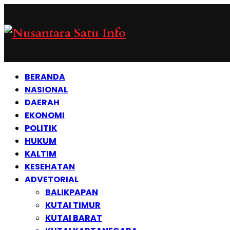
BERANDA
NASIONAL
DAERAH
EKONOMI
POLITIK
HUKUM
KALTIM
KESEHATAN
ADVETORIAL
BALIKPAPAN
KUTAI TIMUR
KUTAI BARAT