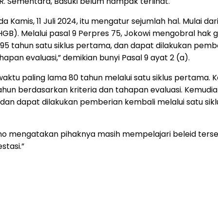
. Sementara, Basuki belum nampak terlihat.
 Kamis, 11 Juli 2024, itu mengatur sejumlah hal. Mulai da
). Melalui pasal 9 Perpres 75, Jokowi mengobral hak gu
95 tahun satu siklus pertama, dan dapat dilakukan pembe
apan evaluasi,” demikian bunyi Pasal 9 ayat 2 (a).
waktu paling lama 80 tahun melalui satu siklus pertama.
ahun berdasarkan kriteria dan tahapan evaluasi. Kemudian
a dan dapat dilakukan pemberian kembali melalui satu si
o mengatakan pihaknya masih mempelajari beleid tersebu
stasi.”