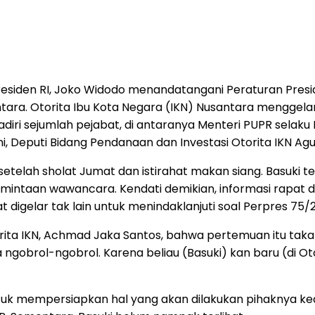
residen RI, Joko Widodo menandatangani Peraturan Pres
ara. Otorita Ibu Kota Negara (IKN) Nusantara menggela
diri sejumlah pejabat, di antaranya Menteri PUPR selaku 
ni, Deputi Bidang Pendanaan dan Investasi Otorita IKN Ag
r setelah sholat Jumat dan istirahat makan siang. Basuki
rmintaan wawancara. Kendati demikian, informasi rapat d
digelar tak lain untuk menindaklanjuti soal Perpres 75/
ita IKN, Achmad Jaka Santos, bahwa pertemuan itu taka
gobrol-ngobrol. Karena beliau (Basuki) kan baru (di Otor
uk mempersiapkan hal yang akan dilakukan pihaknya kedep