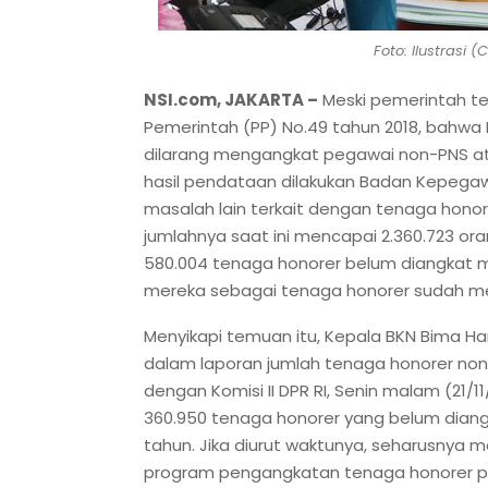
Foto: Ilustrasi
NSI.com, JAKARTA –
Meski pemerintah te
Pemerintah (PP) No.49 tahun 2018, bahwa P
dilarang mengangkat pegawai non-PNS at
hasil pendataan dilakukan Badan Kepegaw
masalah lain terkait dengan tenaga honorer
jumlahnya saat ini mencapai 2.360.723 or
580.004 tenaga honorer belum diangkat me
mereka sebagai tenaga honorer sudah men
Menyikapi temuan itu, Kepala BKN Bima H
dalam laporan jumlah tenaga honorer non 
dengan Komisi II DPR RI, Senin malam (21/
360.950 tenaga honorer yang belum diang
tahun. Jika diurut waktunya, seharusnya
program pengangkatan tenaga honorer pa