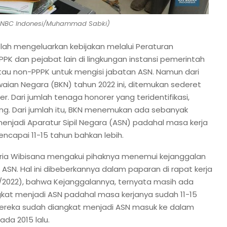
 (CNBC Indonesi/Muhammad Sabki)
lah mengeluarkan kebijakan melalui Peraturan
PK dan pejabat lain di lingkungan instansi pemerintah
au non-PPPK untuk mengisi jabatan ASN. Namun dari
aian Negara (BKN) tahun 2022 ini, ditemukan sederet
. Dari jumlah tenaga honorer yang teridentifikasi,
ang. Dari jumlah itu, BKN menemukan ada sebanyak
njadi Aparatur Sipil Negara (ASN) padahal masa kerja
capai 11-15 tahun bahkan lebih.
aria Wibisana mengakui pihaknya menemui kejanggalan
ASN. Hal ini dibeberkannya dalam paparan di rapat kerja
11/2022), bahwa Kejanggalannya, ternyata masih ada
kat menjadi ASN padahal masa kerjanya sudah 11-15
 mereka sudah diangkat menjadi ASN masuk ke dalam
da 2015 lalu.