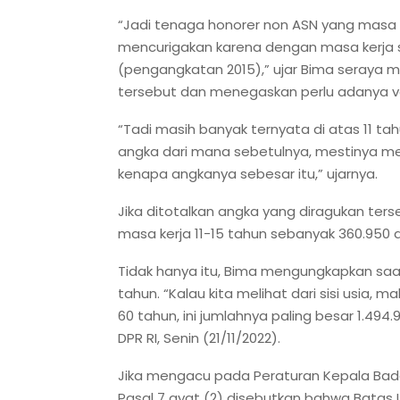
“Jadi tenaga honorer non ASN yang masa kerj
mencurigakan karena dengan masa kerja se
(pengangkatan 2015),” ujar Bima seraya 
tersebut dan menegaskan perlu adanya val
“Tadi masih banyak ternyata di atas 11 ta
angka dari mana sebetulnya, mestinya merek
kenapa angkanya sebesar itu,” ujarnya.
Jika ditotalkan angka yang diragukan ter
masa kerja 11-15 tahun sebanyak 360.950 
Tidak hanya itu, Bima mengungkapkan saat 
tahun. “Kalau kita melihat dari sisi usia,
60 tahun, ini jumlahnya paling besar 1.494
DPR RI, Senin (21/11/2022).
Jika mengacu pada Peraturan Kepala Ba
Pasal 7 ayat (2) disebutkan bahwa Batas U