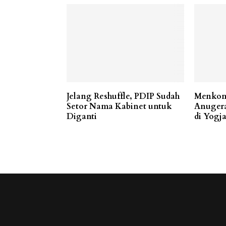
Jelang Reshuffle, PDIP Sudah
Menkom
Setor Nama Kabinet untuk
Anugera
Diganti
di Yogj