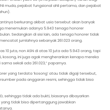
ahli muda, pejabat fungsional ahli pertama, dan pejabat
ahun).
 nantinya berkurang akibat usia tersebut akan banyak
 juga menemukan adanya 5.943 tenaga honorer
bulan. Sedangkan di sisi lain, ada tenaga honorer tidak
 mencatat jumlahnya sebanyak 261.023 orang.
atas 10 juta, non ASN di atas 10 juta ada 5.943 orang, tapi
li, kosong, ini juga agak mengherankan kenapa mereka
i sama sekali ada 261.023,” paparnya.
er yang terdata ‘kosong’ atau tidak digaji tersebut,
rsumber pada anggaran resmi, sehingga tidak bisa
D, sehingga tidak ada bukti, biasanya dibayarkan
n yang tidak bisa dipertanggung jawabkan
atanya.