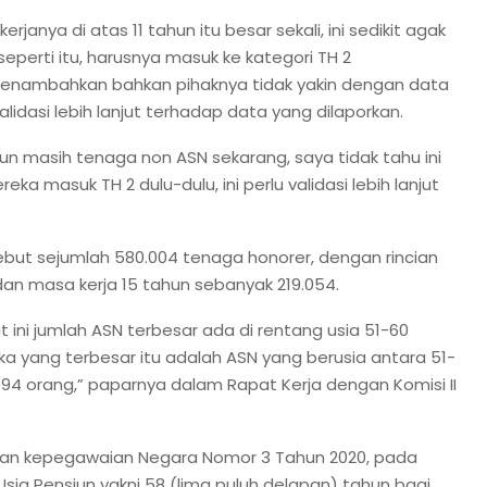
anya di atas 11 tahun itu besar sekali, ini sedikit agak
perti itu, harusnya masuk ke kategori TH 2
menambahkan bahkan pihaknya tidak yakin dengan data
idasi lebih lanjut terhadap data yang dilaporkan.
hun masih tenaga non ASN sekarang, saya tidak tahu ini
a masuk TH 2 dulu-dulu, ini perlu validasi lebih lanjut
sebut sejumlah 580.004 tenaga honorer, dengan rincian
dan masa kerja 15 tahun sebanyak 219.054.
ini jumlah ASN terbesar ada di rentang usia 51-60
 maka yang terbesar itu adalah ASN yang berusia antara 51-
.994 orang,” paparnya dalam Rapat Kerja dengan Komisi II
dan kepegawaian Negara Nomor 3 Tahun 2020, pada
sia Pensiun yakni 58 (lima puluh delapan) tahun bagi