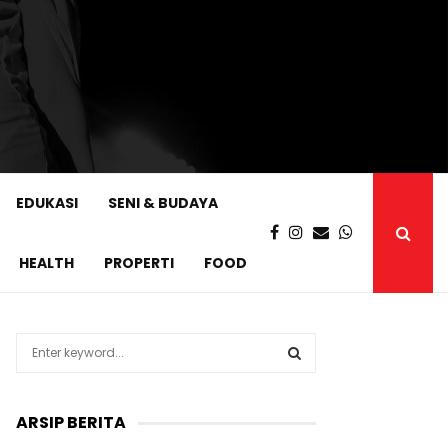
EDUKASI
SENI & BUDAYA
HEALTH
PROPERTI
FOOD
S
e
a
S
r
ARSIP BERITA
c
E