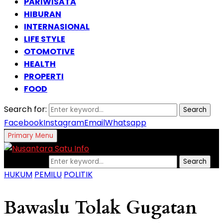
PARIWISATA
HIBURAN
INTERNASIONAL
LIFE STYLE
OTOMOTIVE
HEALTH
PROPERTI
FOOD
Search for:
Search
Facebook
Instagram
Email
Whatsapp
Primary Menu
Search for:
Search
HUKUM
PEMILU
POLITIK
Bawaslu Tolak Gugatan