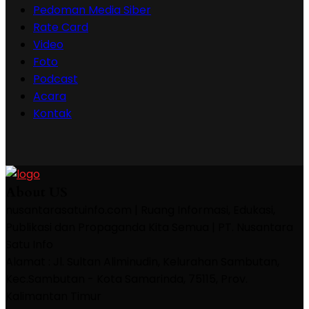
Pedoman Media Siber
Rate Card
Video
Foto
Podcast
Acara
Kontak
About US
nusantarasatuinfo.com | Ruang Informasi, Edukasi,
Publikasi dan Propaganda Kita Semua | PT. Nusantara
Satu Info
Alamat : Jl. Sultan Aliminudin, Kelurahan Sambutan,
Kec.Sambutan - Kota Samarinda, 75115, Prov.
Kalimantan Timur