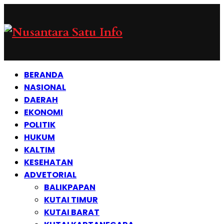
BERANDA
NASIONAL
DAERAH
EKONOMI
POLITIK
HUKUM
KALTIM
KESEHATAN
ADVETORIAL
BALIKPAPAN
KUTAI TIMUR
KUTAI BARAT