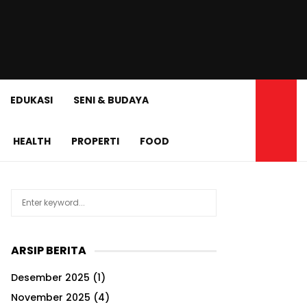
EDUKASI
SENI & BUDAYA
HEALTH
PROPERTI
FOOD
S
S
e
a
E
r
ARSIP BERITA
c
A
h
Desember 2025
(1)
f
R
o
November 2025
(4)