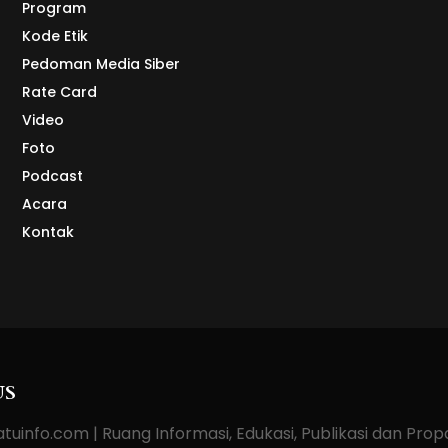
Program
Kode Etik
Pedoman Media Siber
Rate Card
Video
Foto
Podcast
Acara
Kontak
US
tuinfo.com | Ruang Informasi, Edukasi, Publikasi dan Pro