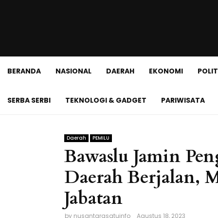
BERANDA
NASIONAL
DAERAH
EKONOMI
POLIT
SERBA SERBI
TEKNOLOGI & GADGET
PARIWISATA
Daerah
PEMILU
Bawaslu Jamin Pen
Daerah Berjalan, 
Jabatan
by
nusantarasatuinfo
Agustus 18, 2023