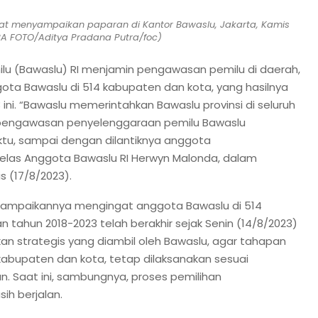
aat menyampaikan paparan di Kantor Bawaslu, Jakarta, Kamis
RA FOTO/Aditya Pradana Putra/foc)
lu (Bawaslu) RI menjamin pengawasan pemilu di daerah,
gota Bawaslu di 514 kabupaten dan kota, yang hasilnya
ni. “Bawaslu memerintahkan Bawaslu provinsi di seluruh
 pengawasan penyelenggaraan pemilu Bawaslu
tu, sampai dengan dilantiknya anggota
jelas Anggota Bawaslu RI Herwyn Malonda, dalam
s (17/8/2023).
disampaikannya mengingat anggota Bawaslu di 514
tahun 2018-2023 telah berakhir sejak Senin (14/8/2023)
ijakan strategis yang diambil oleh Bawaslu, agar tahapan
abupaten dan kota, tetap dilaksanakan sesuai
 Saat ini, sambungnya, proses pemilihan
h berjalan.