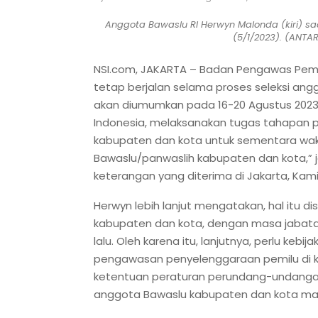
Anggota Bawaslu RI Herwyn Malonda (kiri) s
(5/1/2023). (ANTA
NSI.com, JAKARTA – Badan Pengawas Pemi
tetap berjalan selama proses seleksi ang
akan diumumkan pada 16-20 Agustus 2023 i
Indonesia, melaksanakan tugas tahapan
kabupaten dan kota untuk sementara wak
Bawaslu/panwaslih kabupaten dan kota,” 
keterangan yang diterima di Jakarta, Kami
Herwyn lebih lanjut mengatakan, hal itu 
kabupaten dan kota, dengan masa jabatan 
lalu. Oleh karena itu, lanjutnya, perlu keb
pengawasan penyelenggaraan pemilu di k
ketentuan peraturan perundang-undangan.
anggota Bawaslu kabupaten dan kota masi