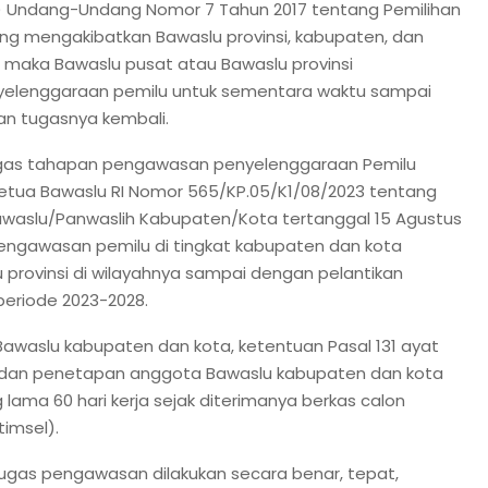
3) Undang-Undang Nomor 7 Tahun 2017 tentang Pemilihan
ang mengakibatkan Bawaslu provinsi, kabupaten, dan
 maka Bawaslu pusat atau Bawaslu provinsi
elenggaraan pemilu untuk sementara waktu sampai
n tugasnya kembali.
ugas tahapan pengawasan penyelenggaraan Pemilu
etua Bawaslu RI Nomor 565/KP.05/K1/08/2023 tentang
aslu/Panwaslih Kabupaten/Kota tertanggal 15 Agustus
pengawasan pemilu di tingkat kabupaten dan kota
provinsi di wilayahnya sampai dengan pelantikan
eriode 2023-2028.
waslu kabupaten dan kota, ketentuan Pasal 131 ayat
 dan penetapan anggota Bawaslu kabupaten dan kota
 lama 60 hari kerja sejak diterimanya berkas calon
timsel).
gas pengawasan dilakukan secara benar, tepat,