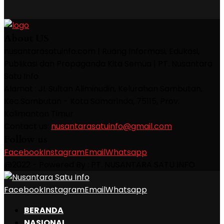
About US
nusantarasatuinfo.com | Ruang Informasi, Edukasi,
Publikasi dan Propaganda Kita Semua | PT. Nusantara
Satu Info
Alamat : Jl. Sultan Aliminudin, Kelurahan Sambutan,
Kec.Sambutan - Kota Samarinda, 75115, Prov.
Kalimantan Timur
Contact us:
nusantarasatuinfo@gmail.com
Follow us
Facebook
Instagram
Email
Whatsapp
@2022 - Powered By : PT. NUSANTARA SATU INFO
Facebook
Instagram
Email
Whatsapp
BERANDA
NASIONAL