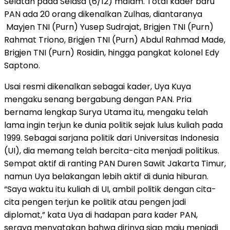
Selatan pada Selasa (6/12) malam. Total kader baru
PAN ada 20 orang dikenalkan Zulhas, diantaranya
Mayjen TNI (Purn) Yusep Sudrajat, Brigjen TNI (Purn)
Rahmat Triono, Brigjen TNI (Purn) Abdul Rahmad Made,
Brigjen TNI (Purn) Rosidin, hingga pangkat kolonel Edy
Saptono.
Usai resmi dikenalkan sebagai kader, Uya Kuya
mengaku senang bergabung dengan PAN. Pria
bernama lengkap Surya Utama itu, mengaku telah
lama ingin terjun ke dunia politik sejak lulus kuliah pada
1999. Sebagai sarjana politik dari Universitas Indonesia
(UI), dia memang telah bercita-cita menjadi politikus.
Sempat aktif di ranting PAN Duren Sawit Jakarta Timur,
namun Uya belakangan lebih aktif di dunia hiburan.
“Saya waktu itu kuliah di UI, ambil politik dengan cita-
cita pengen terjun ke politik atau pengen jadi
diplomat,” kata Uya di hadapan para kader PAN,
seraya menyatakan bahwa dirinya siap maju menjadi