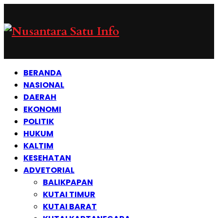
BERANDA
NASIONAL
DAERAH
EKONOMI
POLITIK
HUKUM
KALTIM
KESEHATAN
ADVETORIAL
BALIKPAPAN
KUTAI TIMUR
KUTAI BARAT