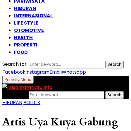
PARIWISATA
HIBURAN
INTERNASIONAL
LIFE STYLE
OTOMOTIVE
HEALTH
PROPERTI
FOOD
Search for:
Search
Facebook
Instagram
Email
Whatsapp
Primary Menu
Search for:
Search
HIBURAN
POLITIK
Artis Uya Kuya Gabung