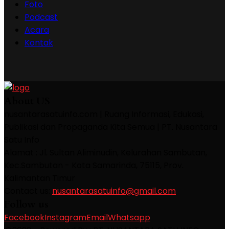
Foto
Podcast
Acara
Kontak
About US
nusantarasatuinfo.com | Ruang Informasi, Edukasi,
Publikasi dan Propaganda Kita Semua | PT. Nusantara
Satu Info
Alamat : Jl. Sultan Aliminudin, Kelurahan Sambutan,
Kec.Sambutan - Kota Samarinda, 75115, Prov.
Kalimantan Timur
Contact us:
nusantarasatuinfo@gmail.com
Follow us
Facebook
Instagram
Email
Whatsapp