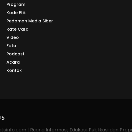
Program
Kode Etik
Pedoman Media Siber
Rate Card
Video
Foto
Podcast
Acara
Kontak
US
tuinfo.com | Ruang Informasi, Edukasi, Publikasi dan Pro