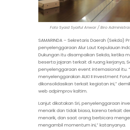
Foto Syaid Syaiful Anwar / Biro Administra
SAMARINDA – Sekretaris Daerah (Sekda) Pr
penyelenggaraan Alur Laut Kepulauan Indon
Dukungan itu disampaikan Sekda, ketika 
beserta jajaran terkait di ruang kerjany
penyelenggaraan event internasional itu.
menyelenggarakan ALKI II Investment Foru
dikonsolidasikan terkait kegiatan ini,” dem
web adpimprov kaltim.
Lanjut dikatakan Sri, penyelenggaraan inv
menarik dan tidak biasa, karena terkait de
menarik, dan saat orang berbicara mengena
mengambil momentum ini,” katanyanya.