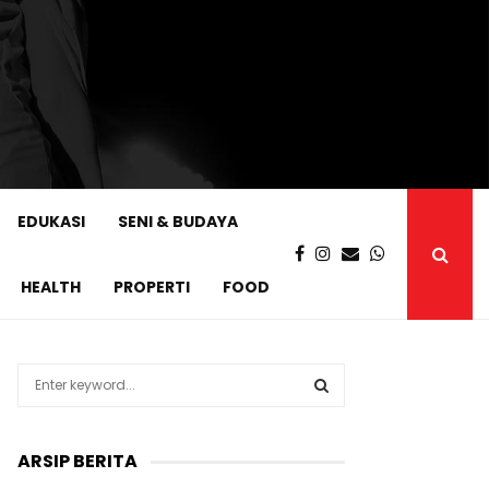
EDUKASI
SENI & BUDAYA
HEALTH
PROPERTI
FOOD
S
e
a
S
r
ARSIP BERITA
c
E