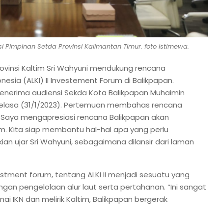
si Pimpinan Setda Provinsi Kalimantan Timur. foto istimewa.
ovinsi Kaltim Sri Wahyuni mendukung rencana
esia (ALKI) II Investement Forum di Balikpapan.
menerima audiensi Sekda Kota Balikpapan Muhaimin
a, Selasa (31/1/2023). Pertemuan membahas rencana
 “Saya mengapresiasi rencana Balikpapan akan
m. Kita siap membantu hal-hal apa yang perlu
ikian ujar Sri Wahyuni, sebagaimana dilansir dari laman
estment forum, tentang ALKI II menjadi sesuatu yang
ngan pengelolaan alur laut serta pertahanan. “Ini sangat
i IKN dan melirik Kaltim, Balikpapan bergerak