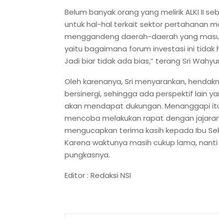
Belum banyak orang yang melirik ALKI II seb
untuk hal-hal terkait sektor pertahanan 
menggandeng daerah-daerah yang masuk ka
yaitu bagaimana forum investasi ini tidak 
Jadi biar tidak ada bias,” terang Sri Wahyun
Oleh karenanya, Sri menyarankan, hendak
bersinergi, sehingga ada perspektif lain 
akan mendapat dukungan. Menanggapi itu
mencoba melakukan rapat dengan jajarann
mengucapkan terima kasih kepada Ibu Se
Karena waktunya masih cukup lama, nanti 
pungkasnya.
Editor : Redaksi NSI