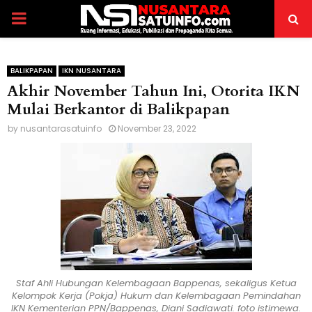
PRIMARY
MENU
BALIKPAPAN
IKN NUSANTARA
Akhir November Tahun Ini, Otorita IKN
Mulai Berkantor di Balikpapan
by
nusantarasatuinfo
November 23, 2022
Staf Ahli Hubungan Kelembagaan Bappenas, sekaligus Ketua
Kelompok Kerja (Pokja) Hukum dan Kelembagaan Pemindahan
IKN Kementerian PPN/Bappenas, Diani Sadiawati. foto istimewa.