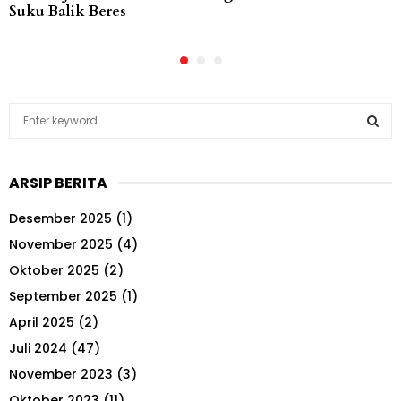
Suku Balik Beres
S
e
a
S
r
ARSIP BERITA
c
E
h
Desember 2025
(1)
f
A
o
November 2025
(4)
r
R
Oktober 2025
(2)
:
September 2025
(1)
C
April 2025
(2)
H
Juli 2024
(47)
November 2023
(3)
Oktober 2023
(11)