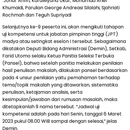
Johar Arifin, Kardwiyana Ukar, Mohamad Arief
Khumaidi, Parulian George Andreasi Silalahi, Sjahriati
Rochmah dan Teguh Supriyadi
Selanjutnya ke-9 peserta ini, akan mengikuti tahapan
uji kompetensi untuk jabatan pimpinan tinggi (JPT)
madya atau setingkat eselon I tersebut. Sebagaimana
dikatakan Deputi Bidang Administrasi (Demin), Setkab,
Farid Utomo selaku Ketua Panitia Seleksi Terbuka
(Pansel), bahwa setelah panitia melakukan penilaian
hasil penulisan makalah, dilakukan pansel berdasarkan
pada 4 unsur penilaian yaitu pemahaman terhadap
tema/topik makalah yang ditawarkan, sistematika
penulisan, ketajaman analisis, serta
kesimpulan/jawaban dari rumusan masalah, maka
ditetapkanlah 9 nama tersebut. “Jadwal uji
kompetensi adalah pada hari Senin, tanggal 6 Maret
2023 pukul 08.00 WIB sampai dengan selesai,” jelas
Demin.