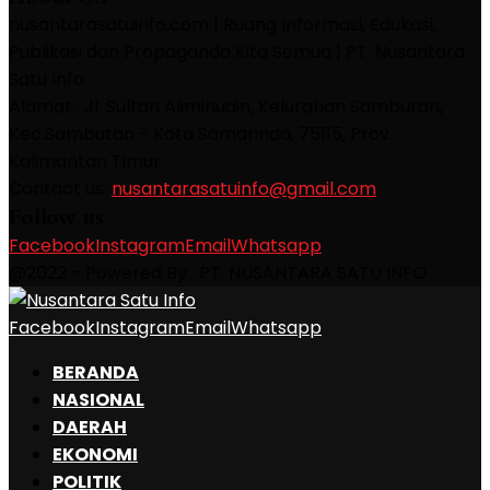
nusantarasatuinfo.com | Ruang Informasi, Edukasi,
Publikasi dan Propaganda Kita Semua | PT. Nusantara
Satu Info
Alamat : Jl. Sultan Aliminudin, Kelurahan Sambutan,
Kec.Sambutan - Kota Samarinda, 75115, Prov.
Kalimantan Timur
Contact us:
nusantarasatuinfo@gmail.com
Follow us
Facebook
Instagram
Email
Whatsapp
@2022 - Powered By : PT. NUSANTARA SATU INFO
Facebook
Instagram
Email
Whatsapp
BERANDA
NASIONAL
DAERAH
EKONOMI
POLITIK