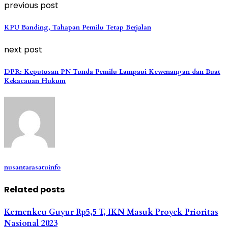
previous post
KPU Banding, Tahapan Pemilu Tetap Berjalan
next post
DPR: Keputusan PN Tunda Pemilu Lampaui Kewenangan dan Buat
Kekacauan Hukum
nusantarasatuinfo
Related posts
Kemenkeu Guyur Rp5,5 T, IKN Masuk Proyek Prioritas
Nasional 2023