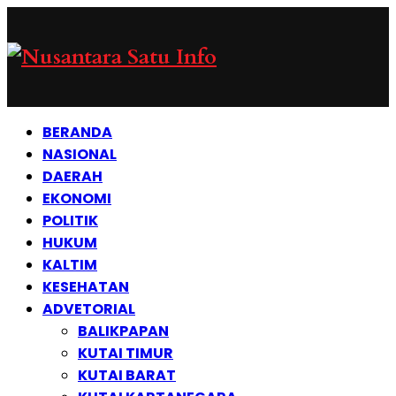
BERANDA
NASIONAL
DAERAH
EKONOMI
POLITIK
HUKUM
KALTIM
KESEHATAN
ADVETORIAL
BALIKPAPAN
KUTAI TIMUR
KUTAI BARAT