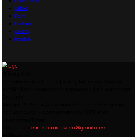
Rate Card
Video
Foto
Podcast
Acara
Kontak
About US
nusantarasatuinfo.com | Ruang Informasi, Edukasi,
Publikasi dan Propaganda Kita Semua | PT. Nusantara
Satu Info
Alamat : Jl. Sultan Aliminudin, Kelurahan Sambutan,
Kec.Sambutan - Kota Samarinda, 75115, Prov.
Kalimantan Timur
Contact us:
nusantarasatuinfo@gmail.com
Follow us