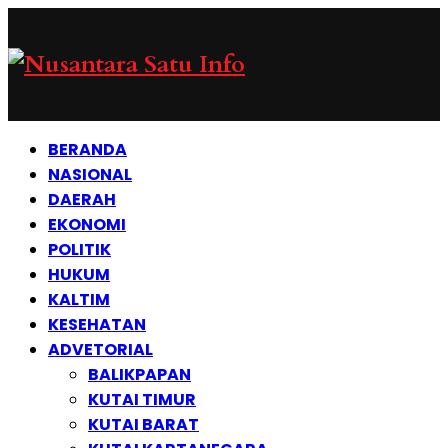
BERANDA
NASIONAL
DAERAH
EKONOMI
POLITIK
HUKUM
KALTIM
KESEHATAN
ADVETORIAL
BALIKPAPAN
KUTAI TIMUR
KUTAI BARAT