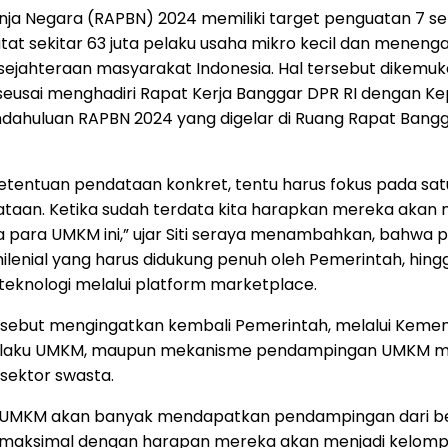
 Negara (RAPBN) 2024 memiliki target penguatan 7 sekt
at sekitar 63 juta pelaku usaha mikro kecil dan menenga
ejahteraan masyarakat Indonesia. Hal tersebut dikemuk
, seusai menghadiri Rapat Kerja Banggar DPR RI dengan 
ahuluan RAPBN 2024 yang digelar di Ruang Rapat Banggar
ketentuan pendataan konkret, tentu harus fokus pada satu 
ataan. Ketika sudah terdata kita harapkan mereka akan m
para UMKM ini,” ujar Siti seraya menambahkan, bahwa 
ilenial yang harus didukung penuh oleh Pemerintah, hin
knologi melalui platform marketplace.
I tersebut mengingatkan kembali Pemerintah, melalui Ke
aku UMKM, maupun mekanisme pendampingan UMKM melal
sektor swasta.
i, UMKM akan banyak mendapatkan pendampingan dari berb
ra maksimal dengan harapan mereka akan menjadi kelom