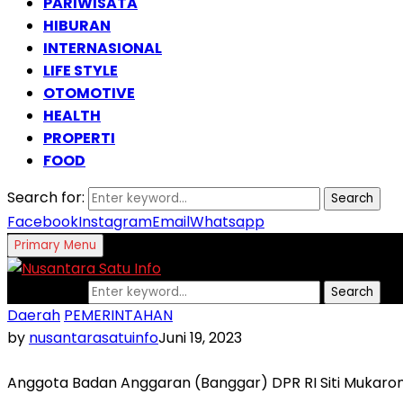
PARIWISATA
HIBURAN
INTERNASIONAL
LIFE STYLE
OTOMOTIVE
HEALTH
PROPERTI
FOOD
Search for:
Search
Facebook
Instagram
Email
Whatsapp
Primary Menu
Search for:
Search
Daerah
PEMERINTAHAN
by
nusantarasatuinfo
Juni 19, 2023
Anggota Badan Anggaran (Banggar) DPR RI Siti Mukarom