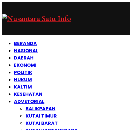
BERANDA
NASIONAL
DAERAH
EKONOMI
POLITIK
HUKUM
KALTIM
KESEHATAN
ADVETORIAL
BALIKPAPAN
KUTAI TIMUR
KUTAI BARAT