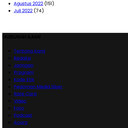
Agustus 2022
(151)
Juli 2022
(74)
HUBUNGI KAMI
Tentang Kami
Redaksi
Jaringan
Program
Kode Etik
Pedoman Media Siber
Rate Card
Video
Foto
Podcast
Acara