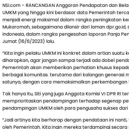
NSI.com – RANCANGAN Anggaran Pendapatan dan Belanja
UMKM yang hingga kini berdasar data Pemerintah tercat
menjadi energi maksimal dalam rangka peningkatan kes
Mukaromah, sebagaimana dilansir dari laman dpr.go.id
Indonesia, dalam rangka pengesahan laporan Panja Pend
Jumat (16/6/2023) lalu.
“Kita ingin pelaku UMKM ini konkret dalam artian suatu 
diharapkan, agar jangan sampai terjadi ada dobel pend
Pemerintah akan memberikan perhatian khusus kepada 
berbagai komunitas. terutama dari kalangan generasi m
satunya, dengan cara memaksimalkan perkembangan te
Tak hanya itu, Siti yang juga Anggota Komisi VI DPR R
memprioritaskan pendampingan terhadap segenap pel
pendampingan UMKM oleh para pengusaha sukses dari 
“Jadi artinya kita berharap dengan pendataan ini nant
oleh Pemerintah. Kita ingin mereka terdampingi seca