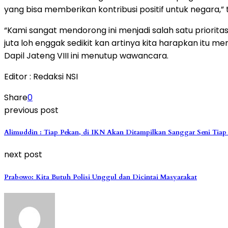
yang bisa memberikan kontribusi positif untuk negara,” t
“Kami sangat mendorong ini menjadi salah satu priori
juta loh enggak sedikit kan artinya kita harapkan itu 
Dapil Jateng VIII ini menutup wawancara.
Editor : Redaksi NSI
Share
0
previous post
Alimuddin : Tiap Pekan, di IKN Akan Ditampilkan Sanggar Seni Tiap
next post
Prabowo: Kita Butuh Polisi Unggul dan Dicintai Masyarakat