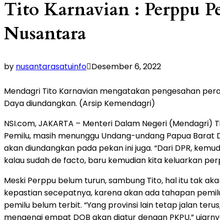
Tito Karnavian : Perppu 
Nusantara
by
nusantarasatuinfo
Desember 6, 2022
Mendagri Tito Karnavian mengatakan pengesahan per
Daya diundangkan. (Arsip Kemendagri)
NSI.com, JAKARTA – Menteri Dalam Negeri (Mendagri)
Pemilu, masih menunggu Undang-undang Papua Barat Da
akan diundangkan pada pekan ini juga. “Dari DPR, kemud
kalau sudah de facto, baru kemudian kita keluarkan perp
Meski Perppu belum turun, sambung Tito, hal itu tak a
kepastian secepatnya, karena akan ada tahapan pemil
pemilu belum terbit. “Yang provinsi lain tetap jalan te
mengenai empat DOB akan diatur dengan PKPU,” ujarny