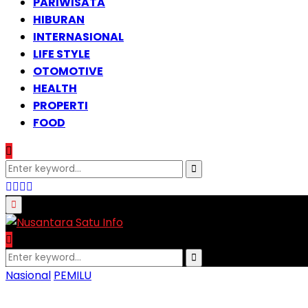
PARIWISATA
HIBURAN
INTERNASIONAL
LIFE STYLE
OTOMOTIVE
HEALTH
PROPERTI
FOOD
Search
Search
for:
Facebook
Instagram
Email
Whatsapp
Primary
Menu
Search
Search
for:
Nasional
PEMILU