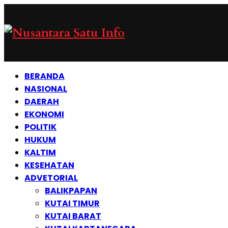
BERANDA
NASIONAL
DAERAH
EKONOMI
POLITIK
HUKUM
KALTIM
KESEHATAN
ADVETORIAL
BALIKPAPAN
KUTAI TIMUR
KUTAI BARAT