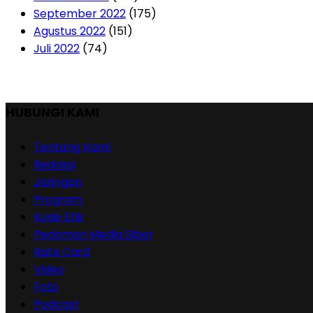
September 2022
(175)
Agustus 2022
(151)
Juli 2022
(74)
HUBUNGI KAMI
Tentang Kami
Redaksi
Jaringan
Program
Kode Etik
Pedoman Media Siber
Rate Card
Video
Foto
Podcast