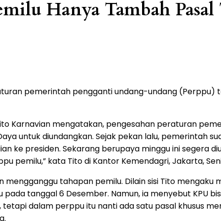
Pemilu Hanya Tambah Pasal
aturan pemerintah pengganti undang-undang (Perppu) 
 Tito Karnavian mengatakan, pengesahan peraturan pem
ya untuk diundangkan. Sejak pekan lalu, pemerintah s
ian ke presiden. Sekarang berupaya minggu ini segera di
pu pemilu,” kata Tito di Kantor Kemendagri, Jakarta, Seni
kan mengganggu tahapan pemilu. Dilain sisi Tito mengak
u pada tanggal 6 Desember. Namun, ia menyebut KPU bis
rus, tetapi dalam perppu itu nanti ada satu pasal khusu
a.