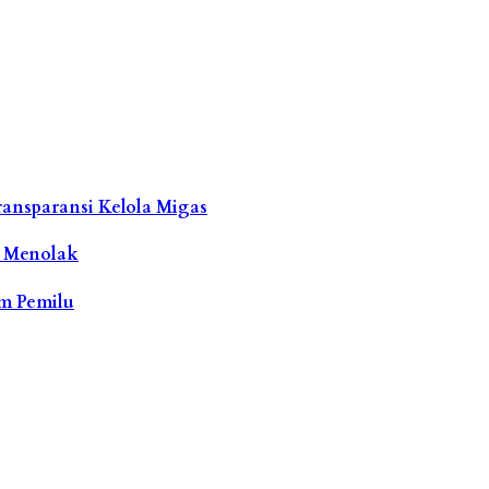
ransparansi Kelola Migas
g Menolak
em Pemilu