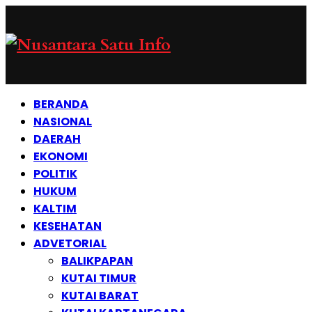
BERANDA
NASIONAL
DAERAH
EKONOMI
POLITIK
HUKUM
KALTIM
KESEHATAN
ADVETORIAL
BALIKPAPAN
KUTAI TIMUR
KUTAI BARAT