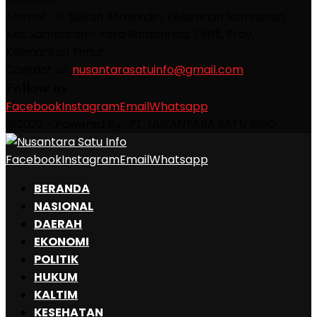
Alamat : Jl. Sultan Aliminudin, Kelurahan Sambutan,
Kec.Sambutan - Kota Samarinda, 75115, Prov.
Kalimantan Timur
Contact us:
nusantarasatuinfo@gmail.com
Follow us
Facebook
Instagram
Email
Whatsapp
@2022 - Powered By : PT. NUSANTARA SATU INFO
Facebook
Instagram
Email
Whatsapp
BERANDA
NASIONAL
DAERAH
EKONOMI
POLITIK
HUKUM
KALTIM
KESEHATAN