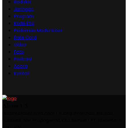
Redaksi
Jaringan
Program
Kode Etik
Pedoman Media Siber
Rate Card
Video
Foto
Podcast
Acara
Kontak
About US
nusantarasatuinfo.com | Ruang Informasi, Edukasi,
Publikasi dan Propaganda Kita Semua | PT. Nusantara
Satu Info