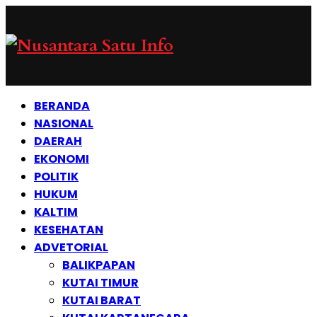
BERANDA
NASIONAL
DAERAH
EKONOMI
POLITIK
HUKUM
KALTIM
KESEHATAN
ADVETORIAL
BALIKPAPAN
KUTAI TIMUR
KUTAI BARAT