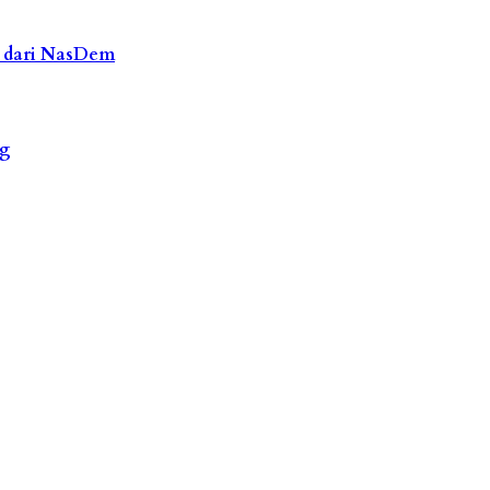
 dari NasDem
ng