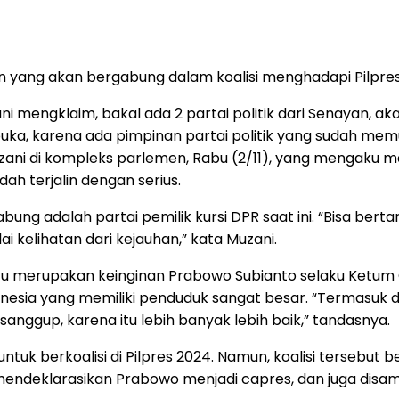
n yang akan bergabung dalam koalisi menghadapi Pilpres
i mengklaim, bakal ada 2 partai politik dari Senayan, a
uka, karena ada pimpinan partai politik yang sudah me
uzani di kompleks parlemen, Rabu (2/11), yang mengaku 
h terjalin dengan serius.
ung adalah partai pemilik kursi DPR saat ini. “Bisa berta
kelihatan dari kejauhan,” kata Muzani.
u merupakan keinginan Prabowo Subianto selaku Ketum Ge
esia yang memiliki penduduk sangat besar. “Termasuk den
 sanggup, karena itu lebih banyak lebih baik,” tandasnya.
 untuk berkoalisi di Pilpres 2024. Namun, koalisi terse
ah mendeklarasikan Prabowo menjadi capres, dan juga dis