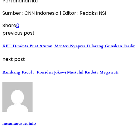
Pertahanan itu.
Sumber : CNN Indonesia | Editor : Redaksi NSI
Share
0
previous post
KPU Diminta Buat Aturan, Menteri Nyapres Dilarang Gunakan Fasili
next post
Bambang Pacul : Presiden Jokowi Mustahil Kudeta Megawati
nusantarasatuinfo