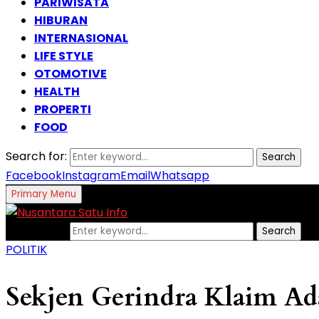
PARIWISATA
HIBURAN
INTERNASIONAL
LIFE STYLE
OTOMOTIVE
HEALTH
PROPERTI
FOOD
Search for:
Search
Facebook
Instagram
Email
Whatsapp
Primary Menu
Search for:
Search
POLITIK
Sekjen Gerindra Klaim Ada