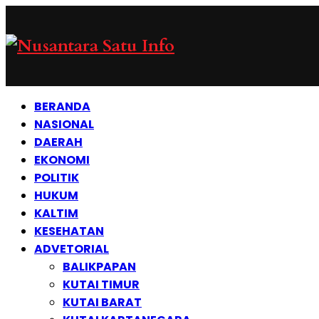
BERANDA
NASIONAL
DAERAH
EKONOMI
POLITIK
HUKUM
KALTIM
KESEHATAN
ADVETORIAL
BALIKPAPAN
KUTAI TIMUR
KUTAI BARAT